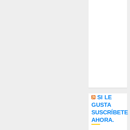
de viajes
Endoterapia
General
GNU/Linux
Historia
Ornitología
Tecnologías
SI LE
GUSTA
SUSCRÍBETE
AHORA.