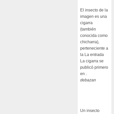
La cigarra
El insecto de la
imagen es una
cigarra
(también
conocida como
chicharra),
perteneciente a
la La entrada
La cigarra se
publicó primero
en .
debazan
Larva
barrenadora de
la madera.
Un insecto