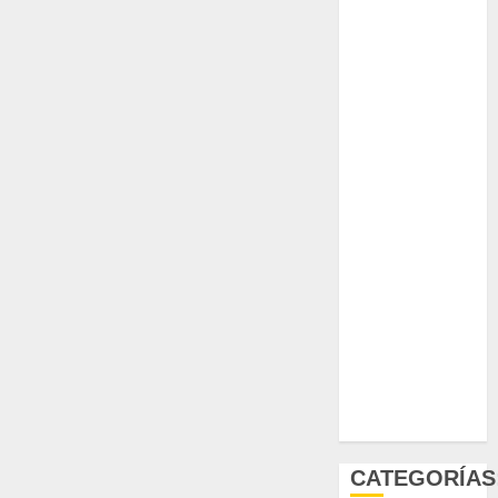
Pteridofitas
San
Fernando
SCA3
Stapelia
divaricata
Stapelia
glabricaulis
S
suculentas
Ácido
carmínico
CATEGORÍAS