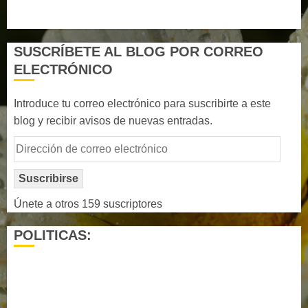
WordPress.org
SUSCRÍBETE AL BLOG POR CORREO
ELECTRÓNICO
Introduce tu correo electrónico para suscribirte a este
blog y recibir avisos de nuevas entradas.
Dirección
de
correo
Suscribirse
electrónico
Únete a otros 159 suscriptores
POLITICAS:
¿ Quién soy…?
Más información sobre las cookies