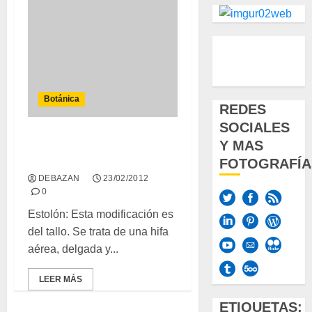
500px
Tumbl
Twi
Insta
Botánica
REDES
SOCIALES
Y MAS
Modificaciones adaptativas
del vástago y la raíz
FOTOGRAFÍA
DEBAZAN
23/02/2012
0
Estolón: Esta modificación es
del tallo. Se trata de una hifa
aérea, delgada y...
LEER MÁS
ETIQUETAS: