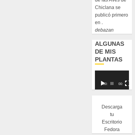
Chiclana se
publicó primero
en .
debazan
ALGUNAS
DE MIS
PLANTAS
Reproductor
de
00:00
00:00
vídeo
Descarga
tu
Escritorio
Fedora