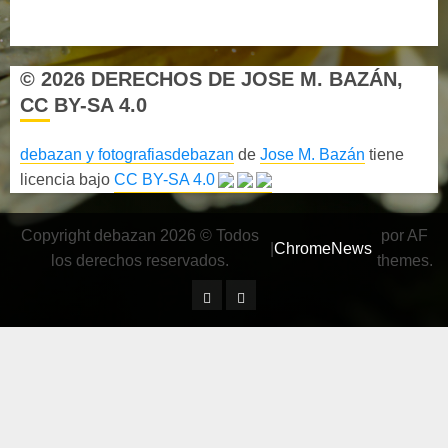
Política de privacidad
© 2026 DERECHOS DE JOSE M. BAZÁN,
CC BY-SA 4.0
debazan y fotografiasdebazan
de
Jose M. Bazán
tiene
licencia bajo
CC BY-SA 4.0
Copyright debazan 2026 © Todos
por AF
|
ChromeNews
los derechos reservados.
themes.
¿ Quién soy…?
Más información sobre las 