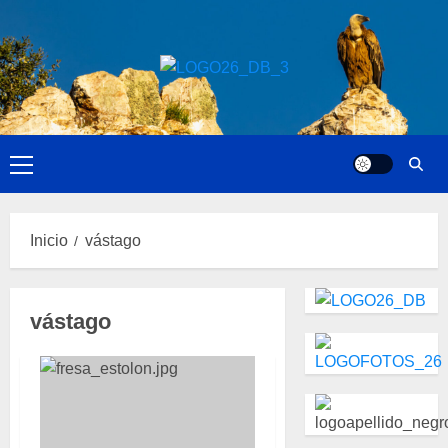
Saltar
al
contenido
Menú
principal
Inicio
vástago
vástago