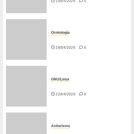
10/05/2026
0
Ornitología
Curruca capirotada
28/04/2026
0
GNU/Linux
Despues de instalar Bodhi Linux
22/04/2026
0
Aviturismo
Visita a FIO 2026