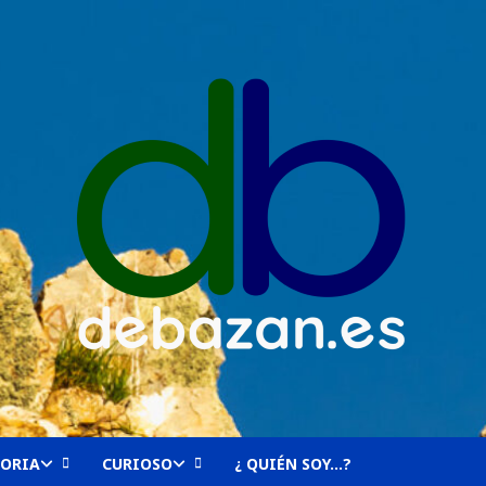
TORIA
CURIOSO
¿ QUIÉN SOY…?