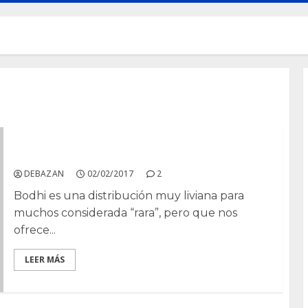
Que hacer después de instalar Bodhi
DEBAZAN
02/02/2017
2
Bodhi es una distribución muy liviana para
muchos considerada “rara”, pero que nos
ofrece...
LEER MÁS