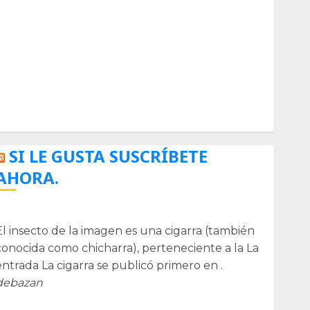
Biología
Botánica
Cactaceas
Ciencia
Curioso
de museos
de viajes
Endoterapia
General
GNU/Linux
Historia
Ornitología
Tecnologías
SI LE GUSTA SUSCRÍBETE
AHORA.
La cigarra
El insecto de la imagen es una cigarra (también
conocida como chicharra), perteneciente a la La
entrada La cigarra se publicó primero en .
debazan