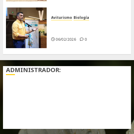
Aviturismo
Biología
Primera Guía de las Aves de
Chiclana
06/02/2026
0
ADMINISTRADOR:
Acceder
Feed de entradas
Feed de comentarios
WordPress.org