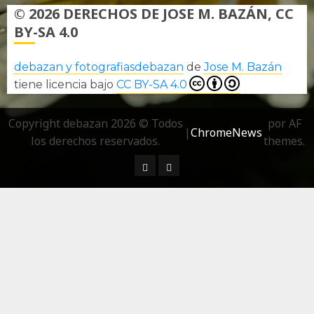
© 2026 DERECHOS DE JOSE M. BAZÁN, CC
BY-SA 4.0
debazan y fotografiasdebazan
de
Jose M. Bazán
tiene licencia bajo
CC BY-SA 4.0
Copyright debazan 2026 © Todos
por AF
|
ChromeNews
los derechos reservados.
themes.
¿ Quién soy…?
Más información sobre las 