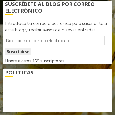
SUSCRÍBETE AL BLOG POR CORREO
ELECTRÓNICO
Introduce tu correo electrónico para suscribirte a
este blog y recibir avisos de nuevas entradas.
Dirección
de
Suscribirse
correo
electrónico
Únete a otros 159 suscriptores
POLITICAS:
¿ Quién soy…?
Más información sobre las cookies
Política de privacidad