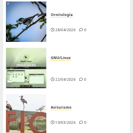
Ornitología
Curruca capirotada
28/04/2026
0
GNU/Linux
Despues de instalar Bodhi
Linux
22/04/2026
0
Aviturismo
Visita a FIO 2026
10/03/2026
0