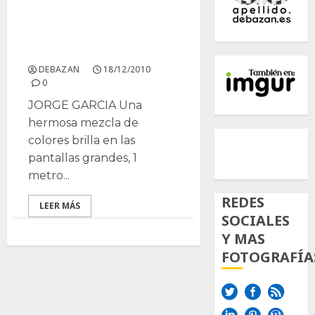
Cactus y suculentas dar
color a la exposición en
la región
DEBAZAN
18/12/2010
0
JORGE GARCIA Una
hermosa mezcla de
500px
Tumb
Twi
colores brilla en las
Inst
pantallas grandes, 1
metro...
REDES
LEER MÁS
SOCIALES
Y MAS
FOTOGRAFÍA