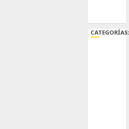
Ácido
carmínico
CATEGORÍAS
Aficiones
Aloe
Arqueología
Aviturismo
Biología
Botánica
Cactaceas