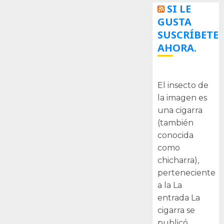
SI LE
GUSTA
SUSCRÍBETE
AHORA.
La cigarra
El insecto de
la imagen es
una cigarra
(también
conocida
como
chicharra),
perteneciente
a la La
entrada La
cigarra se
publicó