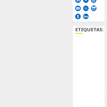
ETIQUETAS:
Aficion
Agave
Aloe
Archlinux
arte
contemporáneo
ataxia