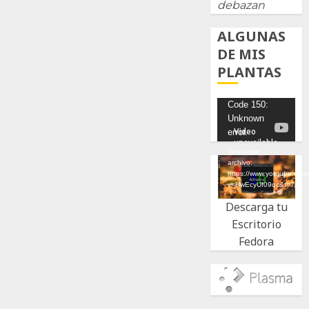
debazan
ALGUNAS
DE MIS
PLANTAS
Reproductor
Code 150:
Unknown
de
error.
vídeo
Descargar
archivo:
https://www.youtube.com
v=UwEcyUf09qc&t=7s&_
Descarga tu
Escritorio
Fedora