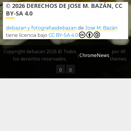
© 2026 DERECHOS DE JOSE M. BAZÁN, CC
BY-SA 4.0
debazan y fotografiasdebazan
de
Jose M. Bazán
tiene licencia bajo
CC BY-SA 4.0
Copyright debazan 2026 © Todos
por AF
|
ChromeNews
los derechos reservados.
themes.
¿ Quién soy…?
Más información sobre las 