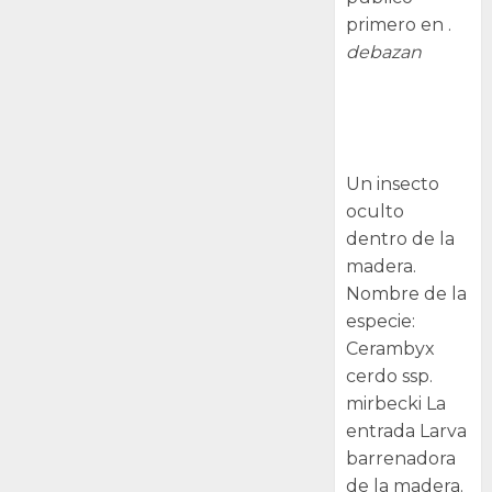
primero en .
debazan
Larva
barrenadora
de la madera.
Un insecto
oculto
dentro de la
madera.
Nombre de la
especie:
Cerambyx
cerdo ssp.
mirbecki La
entrada Larva
barrenadora
de la madera.