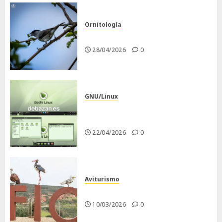
Ornitología
Curruca capirotada
28/04/2026
0
GNU/Linux
Despues de instalar Bodhi
Linux
22/04/2026
0
Aviturismo
Visita a FIO 2026
10/03/2026
0