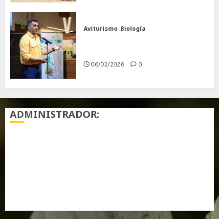
Aviturismo
Biología
Primera Guía de las Aves de
Chiclana
06/02/2026
0
ADMINISTRADOR:
Acceder
Feed de entradas
Feed de comentarios
WordPress.org