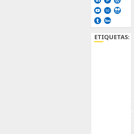
ETIQUETAS:
Aficion
Agave
Aloe
Archlinux
arte
contemporáneo
ataxia