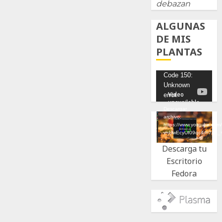
debazan
ALGUNAS
DE MIS
PLANTAS
Reproductor
Code 150:
Unknown
de
error.
vídeo
Descargar
archivo:
https://www.youtube.com
v=UwEcyUf09qc&t=7s&_
Descarga tu
Escritorio
Fedora