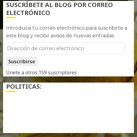
SUSCRÍBETE AL BLOG POR CORREO
ELECTRÓNICO
Introduce tu correo electrónico para suscribirte a
este blog y recibir avisos de nuevas entradas.
Dirección
de
Suscribirse
correo
electrónico
Únete a otros 159 suscriptores
POLITICAS:
¿ Quién soy…?
Más información sobre las cookies
Política de privacidad