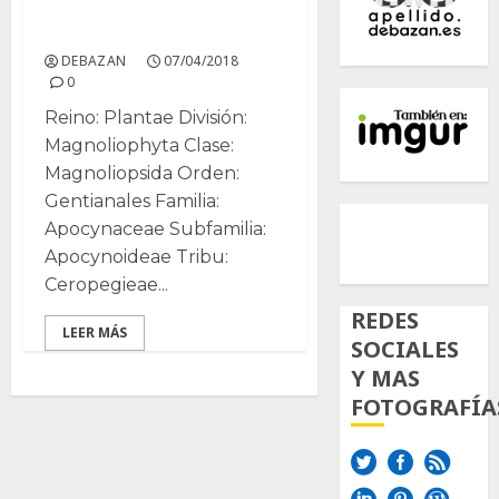
Stapelia
DEBAZAN
07/04/2018
0
Reino: Plantae División:
Magnoliophyta Clase:
Magnoliopsida Orden:
Gentianales Familia:
500px
Tumb
Twi
Apocynaceae Subfamilia:
Inst
Apocynoideae Tribu:
Ceropegieae...
REDES
LEER MÁS
SOCIALES
Y MAS
FOTOGRAFÍA