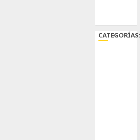
Ácido
carmínico
CATEGORÍAS
Aficiones
Aloe
Arqueología
Aviturismo
Biología
Botánica
Cactaceas