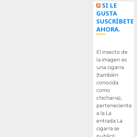
SI LE
GUSTA
SUSCRÍBETE
AHORA.
La cigarra
El insecto de
la imagen es
una cigarra
(también
conocida
como
chicharra),
perteneciente
a la La
entrada La
cigarra se
publicó