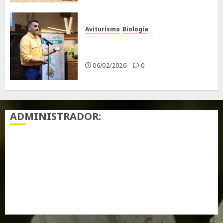
Aviturismo
Biología
Primera Guía de las Aves de
Chiclana
06/02/2026
0
ADMINISTRADOR:
Acceder
Feed de entradas
Feed de comentarios
WordPress.org