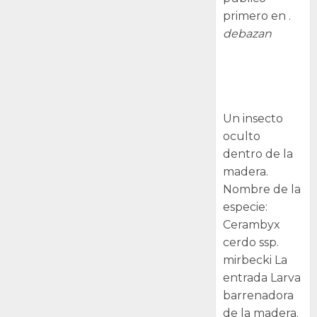
primero en .
debazan
Larva
barrenadora
de la madera.
Un insecto
oculto
dentro de la
madera.
Nombre de la
especie:
Cerambyx
cerdo ssp.
mirbecki La
entrada Larva
barrenadora
de la madera.