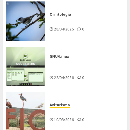
Ornitología
Curruca capirotada
28/04/2026
0
GNU/Linux
Despues de instalar Bodhi
Linux
22/04/2026
0
Aviturismo
Visita a FIO 2026
10/03/2026
0