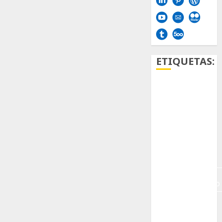
ETIQUETAS:
Aficion
Agave
Aloe
Archlinux
arte
contemporáneo
ataxia