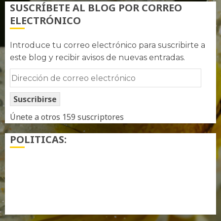
SUSCRÍBETE AL BLOG POR CORREO
ELECTRÓNICO
Introduce tu correo electrónico para suscribirte a
este blog y recibir avisos de nuevas entradas.
Dirección
de
Suscribirse
correo
electrónico
Únete a otros 159 suscriptores
POLITICAS:
¿ Quién soy…?
Más información sobre las cookies
Política de privacidad