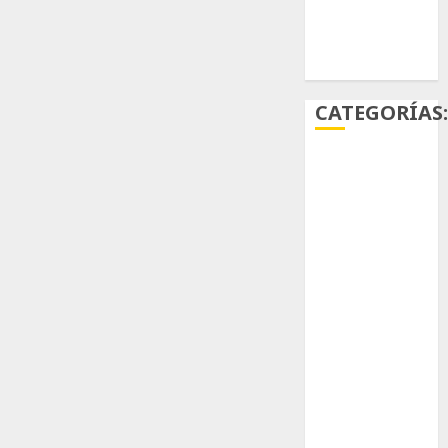
Ácido
carmínico
CATEGORÍAS
Aficiones
Aloe
Arqueología
Aviturismo
Biología
Botánica
Cactaceas