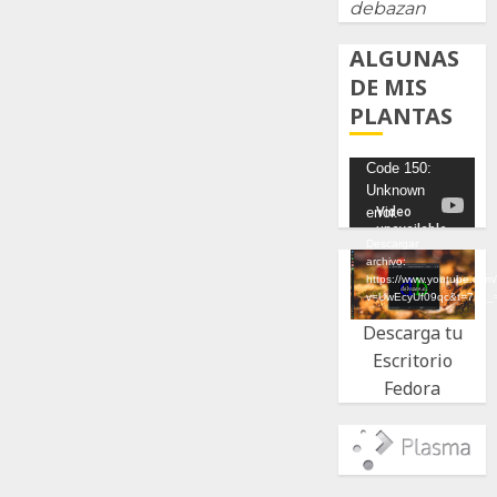
debazan
ALGUNAS
DE MIS
PLANTAS
Reproductor
Code 150:
Unknown
de
error.
vídeo
Descargar
archivo:
https://www.youtube.com
v=UwEcyUf09qc&t=7s&_
Descarga tu
Escritorio
Fedora