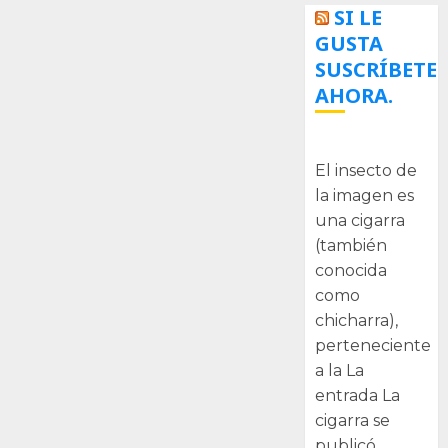
SI LE
GUSTA
SUSCRÍBETE
AHORA.
La cigarra
El insecto de
la imagen es
una cigarra
(también
conocida
como
chicharra),
perteneciente
a la La
entrada La
cigarra se
publicó