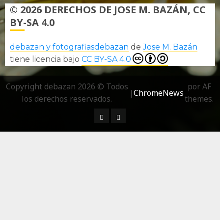
© 2026 DERECHOS DE JOSE M. BAZÁN, CC
BY-SA 4.0
debazan y fotografiasdebazan
de
Jose M. Bazán
tiene licencia bajo
CC BY-SA 4.0
Copyright debazan 2026 © Todos
por AF
|
ChromeNews
los derechos reservados.
themes.
¿ Quién soy…?
Más información sobre las 