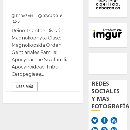
Stapelia
DEBAZAN
07/04/2018
0
Reino: Plantae División:
Magnoliophyta Clase:
Magnoliopsida Orden:
Gentianales Familia:
500px
Tumb
Twi
Apocynaceae Subfamilia:
Inst
Apocynoideae Tribu:
Ceropegieae...
REDES
LEER MÁS
SOCIALES
Y MAS
FOTOGRAFÍA