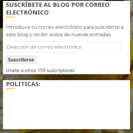
SUSCRÍBETE AL BLOG POR CORREO
ELECTRÓNICO
Introduce tu correo electrónico para suscribirte a
este blog y recibir avisos de nuevas entradas.
Dirección
de
Suscribirse
correo
electrónico
Únete a otros 159 suscriptores
POLITICAS:
¿ Quién soy…?
Más información sobre las cookies
Política de privacidad