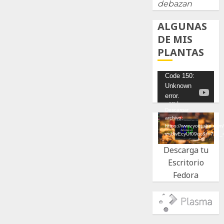
debazan
ALGUNAS
DE MIS
PLANTAS
Reproductor
Code 150:
Unknown
de
error.
vídeo
Descargar
archivo:
https://www.youtube.com
v=UwEcyUf09qc&t=7s&_
Descarga tu
Escritorio
Fedora