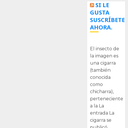
SI LE
GUSTA
SUSCRÍBETE
AHORA.
La cigarra
El insecto de
la imagen es
una cigarra
(también
conocida
como
chicharra),
perteneciente
a la La
entrada La
cigarra se
publicó