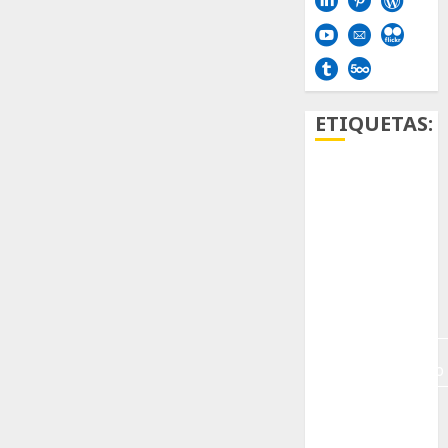
ETIQUETAS:
Aficion
Agave
Aloe
Archlinux
arte
contemporáneo
ataxia