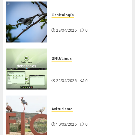
Ornitología
Curruca capirotada
28/04/2026
0
GNU/Linux
Despues de instalar Bodhi
Linux
22/04/2026
0
Aviturismo
Visita a FIO 2026
10/03/2026
0