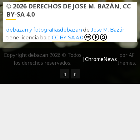
© 2026 DERECHOS DE JOSE M. BAZÁN, CC
BY-SA 4.0
debazan y fotografiasdebazan
de
Jose M. Bazán
tiene licencia bajo
CC BY-SA 4.0
Copyright debazan 2026 © Todos
por AF
|
ChromeNews
los derechos reservados.
themes.
¿ Quién soy…?
Más información sobre las 