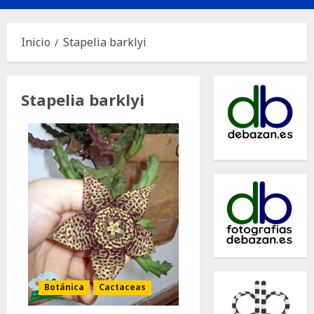
principal
Inicio
Stapelia barklyi
Stapelia barklyi
Botánica
Cactaceas