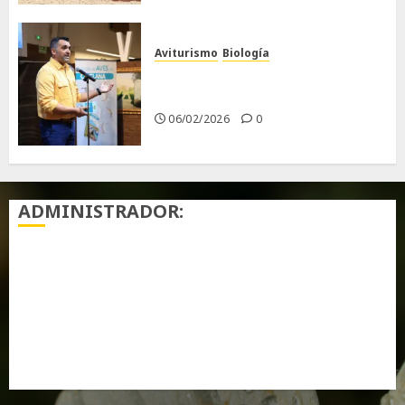
Aviturismo
Biología
Primera Guía de las Aves de
Chiclana
06/02/2026
0
ADMINISTRADOR:
Acceder
Feed de entradas
Feed de comentarios
WordPress.org