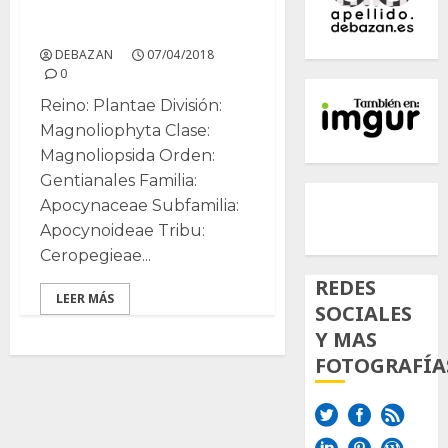
Stapelia
DEBAZAN
07/04/2018
0
Reino: Plantae División:
Magnoliophyta Clase:
Magnoliopsida Orden:
Gentianales Familia:
500px
Tumb
Twi
Apocynaceae Subfamilia:
Inst
Apocynoideae Tribu:
Ceropegieae...
REDES
LEER MÁS
SOCIALES
Y MAS
FOTOGRAFÍA