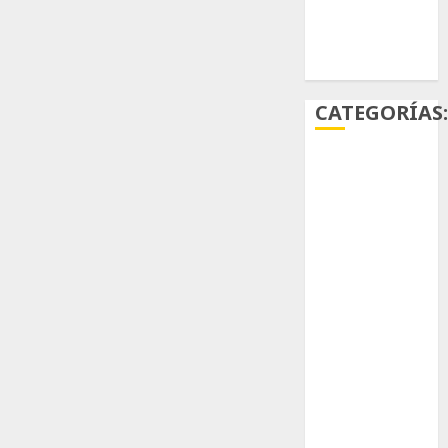
Ácido
carmínico
CATEGORÍAS
Aficiones
Aloe
Arqueología
Aviturismo
Biología
Botánica
Cactaceas