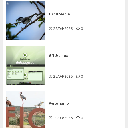
Ornitología
Curruca capirotada
28/04/2026
0
GNU/Linux
Despues de instalar Bodhi
Linux
22/04/2026
0
Aviturismo
Visita a FIO 2026
10/03/2026
0