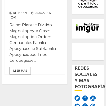
Stapelia
DEBAZAN
07/04/2018
0
Reino: Plantae División:
Magnoliophyta Clase:
Magnoliopsida Orden:
Gentianales Familia:
500px
Tumb
Twi
Apocynaceae Subfamilia:
Inst
Apocynoideae Tribu:
Ceropegieae...
REDES
LEER MÁS
SOCIALES
Y MAS
FOTOGRAFÍA