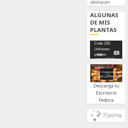
debazan
ALGUNAS
DE MIS
PLANTAS
Reproductor
Code 150:
Unknown
de
error.
vídeo
Descargar
archivo:
https://www.youtube.com
v=UwEcyUf09qc&t=7s&_
Descarga tu
Escritorio
Fedora