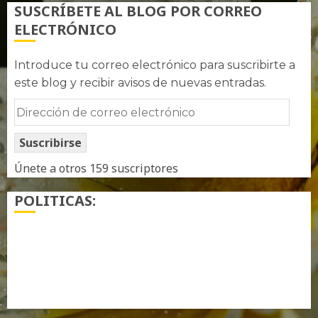
SUSCRÍBETE AL BLOG POR CORREO
ELECTRÓNICO
Introduce tu correo electrónico para suscribirte a
este blog y recibir avisos de nuevas entradas.
Dirección
de
Suscribirse
correo
electrónico
Únete a otros 159 suscriptores
POLITICAS:
¿ Quién soy…?
Más información sobre las cookies
Política de privacidad