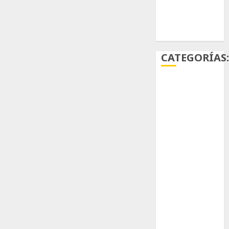
Ácido
carmínico
CATEGORÍAS
Aficiones
Aloe
Arqueología
Aviturismo
Biología
Botánica
Cactaceas