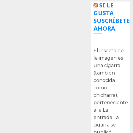
SI LE
GUSTA
SUSCRÍBETE
AHORA.
La cigarra
El insecto de
la imagen es
una cigarra
(también
conocida
como
chicharra),
perteneciente
a la La
entrada La
cigarra se
publicó