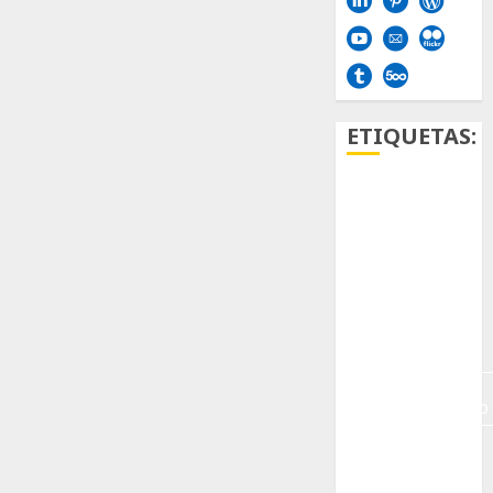
ETIQUETAS:
Aficion
Agave
Aloe
Archlinux
arte
contemporáneo
ataxia