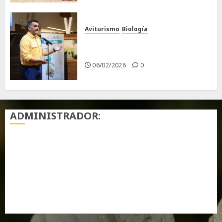
Aviturismo
Biología
Primera Guía de las Aves de
Chiclana
06/02/2026
0
ADMINISTRADOR:
Acceder
Feed de entradas
Feed de comentarios
WordPress.org