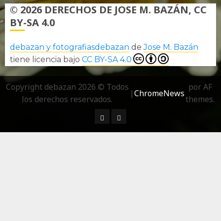
© 2026 DERECHOS DE JOSE M. BAZÁN, CC
BY-SA 4.0
debazan y fotografiasdebazan
de
Jose M. Bazán
tiene licencia bajo
CC BY-SA 4.0
Copyright debazan 2026 © Todos
por AF
|
ChromeNews
los derechos reservados.
themes.
¿ Quién soy…?
Más información sobre las 