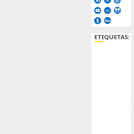
ETIQUETAS:
Aficion
Agave
Aloe
Archlinux
arte
contemporáneo
ataxia