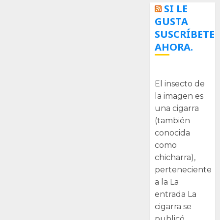
SI LE
GUSTA
SUSCRÍBETE
AHORA.
La cigarra
El insecto de
la imagen es
una cigarra
(también
conocida
como
chicharra),
perteneciente
a la La
entrada La
cigarra se
publicó