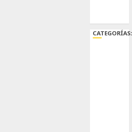
Ácido
carmínico
CATEGORÍAS
Aficiones
Aloe
Arqueología
Aviturismo
Biología
Botánica
Cactaceas