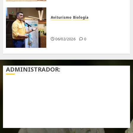
Aviturismo
Biología
Primera Guía de las Aves de
Chiclana
06/02/2026
0
ADMINISTRADOR:
Acceder
Feed de entradas
Feed de comentarios
WordPress.org