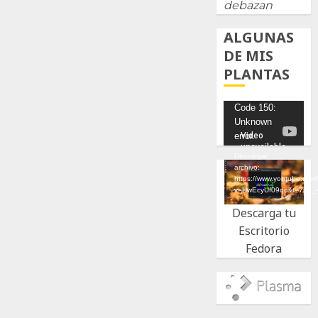
debazan
ALGUNAS
DE MIS
PLANTAS
Reproductor
Code 150:
Unknown
de
error.
vídeo
Descargar
archivo:
https://www.youtube.com
v=UwEcyUf09qc&t=7s&_
Descarga tu
Escritorio
Fedora