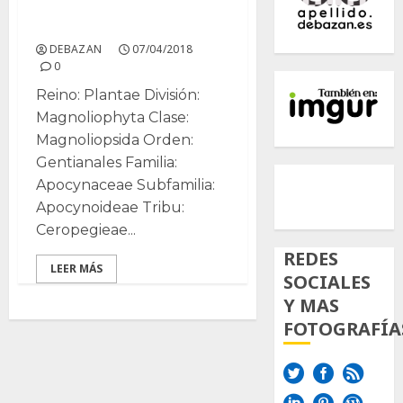
Stapelia
DEBAZAN
07/04/2018
0
Reino: Plantae División:
Magnoliophyta Clase:
Magnoliopsida Orden:
Gentianales Familia:
500px
Tumb
Twi
Apocynaceae Subfamilia:
Inst
Apocynoideae Tribu:
Ceropegieae...
REDES
LEER MÁS
SOCIALES
Y MAS
FOTOGRAFÍA