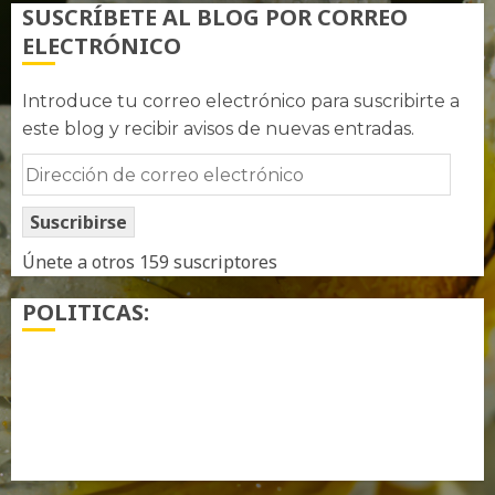
SUSCRÍBETE AL BLOG POR CORREO
ELECTRÓNICO
Introduce tu correo electrónico para suscribirte a
este blog y recibir avisos de nuevas entradas.
Dirección
de
Suscribirse
correo
electrónico
Únete a otros 159 suscriptores
POLITICAS:
¿ Quién soy…?
Más información sobre las cookies
Política de privacidad