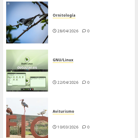
Ornitología
Curruca capirotada
28/04/2026
0
GNU/Linux
Despues de instalar Bodhi
Linux
22/04/2026
0
Aviturismo
Visita a FIO 2026
10/03/2026
0