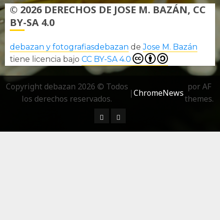
© 2026 DERECHOS DE JOSE M. BAZÁN, CC
BY-SA 4.0
debazan y fotografiasdebazan
de
Jose M. Bazán
tiene licencia bajo
CC BY-SA 4.0
Copyright debazan 2026 © Todos
por AF
|
ChromeNews
los derechos reservados.
themes.
¿ Quién soy…?
Más información sobre las 