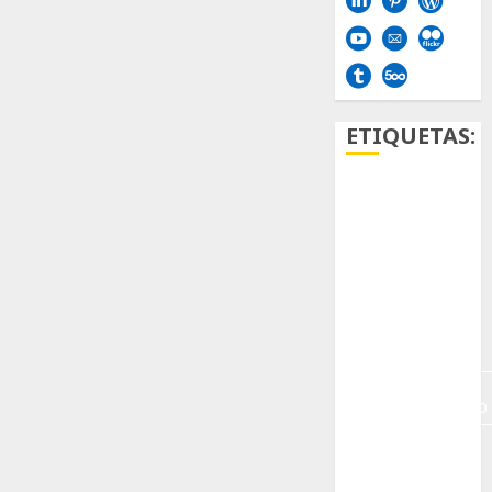
ETIQUETAS:
Aficion
Agave
Aloe
Archlinux
arte
contemporáneo
ataxia