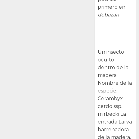
primero en .
debazan
Larva
barrenadora
de la madera.
Un insecto
oculto
dentro de la
madera.
Nombre de la
especie:
Cerambyx
cerdo ssp.
mirbecki La
entrada Larva
barrenadora
de la madera.