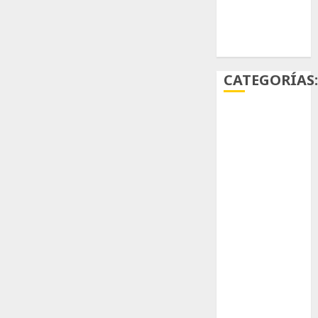
Ácido
carmínico
CATEGORÍAS
Aficiones
Aloe
Arqueología
Aviturismo
Biología
Botánica
Cactaceas