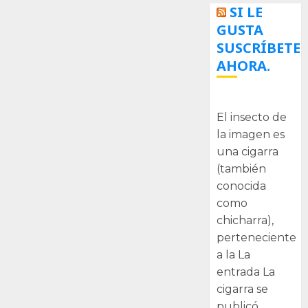
SI LE
GUSTA
SUSCRÍBETE
AHORA.
La cigarra
El insecto de
la imagen es
una cigarra
(también
conocida
como
chicharra),
perteneciente
a la La
entrada La
cigarra se
publicó