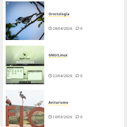
Ornitología
Curruca capirotada
28/04/2026
0
GNU/Linux
Despues de instalar Bodhi
Linux
22/04/2026
0
Aviturismo
Visita a FIO 2026
10/03/2026
0