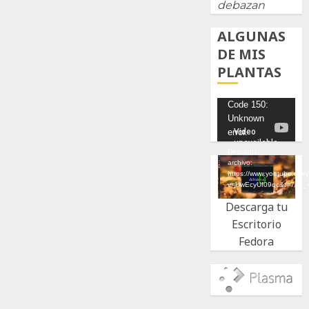
debazan
ALGUNAS
DE MIS
PLANTAS
Reproductor
Code 150:
Unknown
de
error.
vídeo
Descargar
archivo:
https://www.youtube.com
v=UwEcyUf09qc&t=7s&_
Descarga tu
Escritorio
Fedora