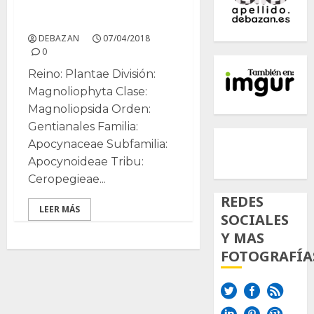
Stapelia
DEBAZAN
07/04/2018
0
Reino: Plantae División:
Magnoliophyta Clase:
Magnoliopsida Orden:
Gentianales Familia:
500px
Tumb
Twi
Apocynaceae Subfamilia:
Inst
Apocynoideae Tribu:
Ceropegieae...
REDES
LEER MÁS
SOCIALES
Y MAS
FOTOGRAFÍA