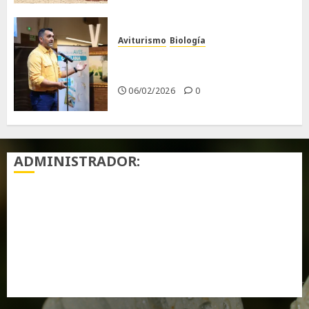
Aviturismo
Biología
Primera Guía de las Aves de
Chiclana
06/02/2026
0
ADMINISTRADOR:
Acceder
Feed de entradas
Feed de comentarios
WordPress.org