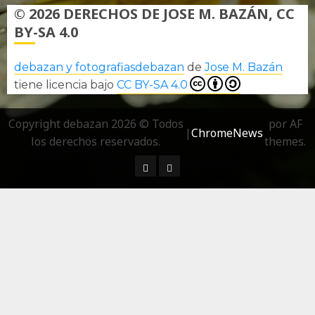
© 2026 DERECHOS DE JOSE M. BAZÁN, CC
BY-SA 4.0
debazan y fotografiasdebazan
de
Jose M. Bazán
tiene licencia bajo
CC BY-SA 4.0
Copyright debazan 2026 © Todos
por AF
|
ChromeNews
los derechos reservados.
themes.
¿ Quién soy…?
Más información sobre las 