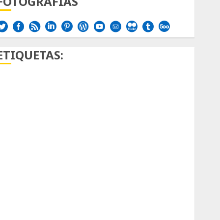
FOTOGRAFÍAS
ETIQUETAS:
Aficion
Agave
Aloe
Archlinux
arte contemporáneo
ataxia
Bodhi
Bornos
botánico
Briofitas
Btrfs
Cactaceae
cactus
Cactus y Suculentas
Cactáceas
Campo de Gibraltar
Canon R7
Carnegiea gigantea
cochinilla del carmín
control de plagas
debazan
Debian