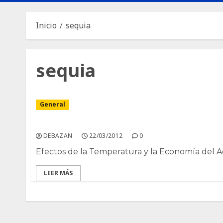
Inicio
sequia
sequia
General
Tolerancia a la sequia y estres hidrico.
DEBAZAN
22/03/2012
0
Efectos de la Temperatura y la Economía del 
LEER MÁS