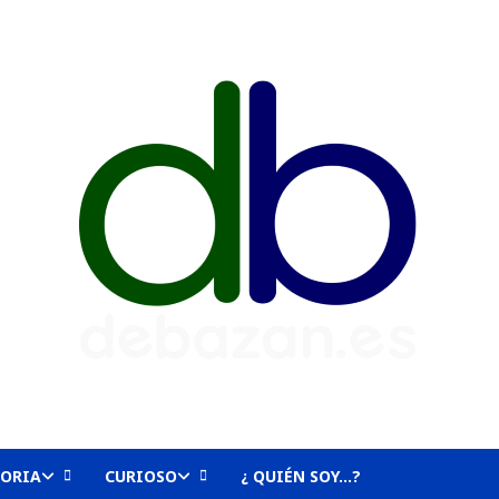
TORIA
CURIOSO
¿ QUIÉN SOY…?