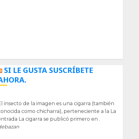
Biología
Botánica
Cactaceas
Ciencia
Curioso
de museos
de viajes
Endoterapia
General
GNU/Linux
Historia
Ornitología
Tecnologías
SI LE GUSTA SUSCRÍBETE
AHORA.
La cigarra
El insecto de la imagen es una cigarra (también
conocida como chicharra), perteneciente a la La
entrada La cigarra se publicó primero en .
debazan