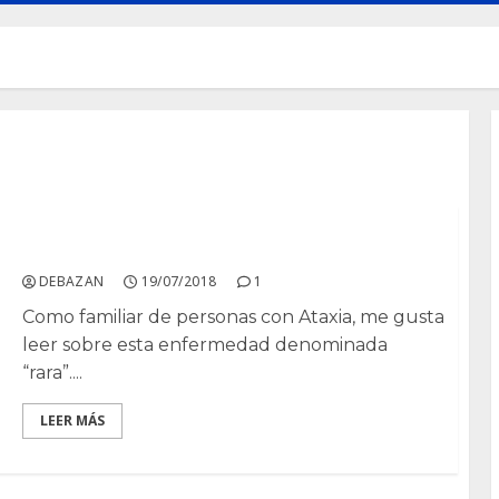
Ataxias espinocerebelosas
DEBAZAN
19/07/2018
1
Como familiar de personas con Ataxia, me gusta
leer sobre esta enfermedad denominada
“rara”....
LEER MÁS