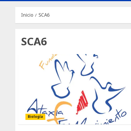
Inicio
SCA6
SCA6
Biología