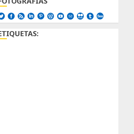
FOTOGRAFÍAS
ETIQUETAS:
Aficion
Agave
Aloe
Archlinux
arte contemporáneo
ataxia
Bodhi
Bornos
botánico
Briofitas
Btrfs
Cactaceae
cactus
Cactus y Suculentas
Cactáceas
Campo de Gibraltar
Canon R7
Carnegiea gigantea
cochinilla del carmín
control de plagas
debazan
Debian