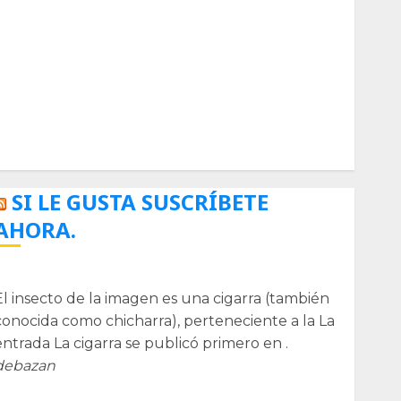
Biología
Botánica
Cactaceas
Ciencia
Curioso
de museos
de viajes
Endoterapia
General
GNU/Linux
Historia
Ornitología
Tecnologías
SI LE GUSTA SUSCRÍBETE
AHORA.
La cigarra
El insecto de la imagen es una cigarra (también
conocida como chicharra), perteneciente a la La
entrada La cigarra se publicó primero en .
debazan