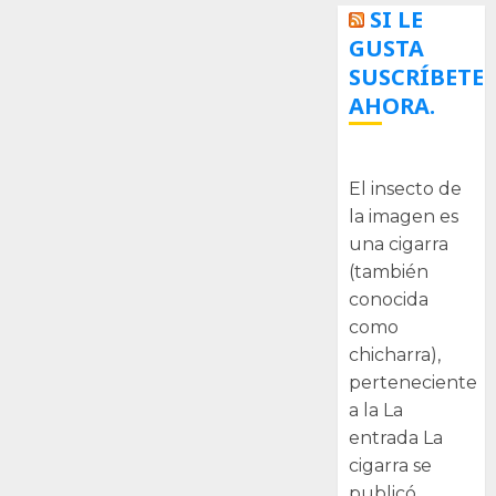
SI LE
GUSTA
SUSCRÍBETE
AHORA.
La cigarra
El insecto de
la imagen es
una cigarra
(también
conocida
como
chicharra),
perteneciente
a la La
entrada La
cigarra se
publicó