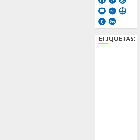
ETIQUETAS:
Aficion
Agave
Aloe
Archlinux
arte
contemporáneo
ataxia