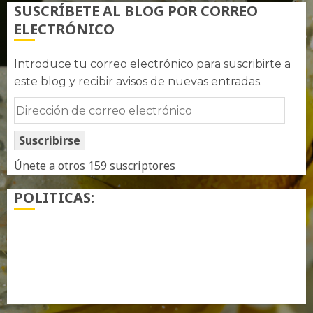
SUSCRÍBETE AL BLOG POR CORREO
ELECTRÓNICO
Introduce tu correo electrónico para suscribirte a
este blog y recibir avisos de nuevas entradas.
Dirección
de
Suscribirse
correo
electrónico
Únete a otros 159 suscriptores
POLITICAS:
¿ Quién soy…?
Más información sobre las cookies
Política de privacidad