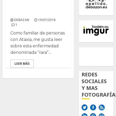
Ataxias
espinocerebelosas
DEBAZAN
19/07/2018
1
Como familiar de personas
con Ataxia, me gusta leer
sobre esta enfermedad
500px
Tumb
Twi
denominada “rara”....
Inst
LEER MÁS
REDES
SOCIALES
Y MAS
FOTOGRAFÍA