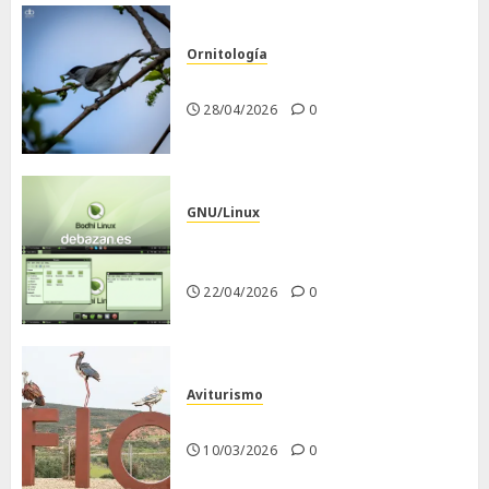
Ornitología
Curruca capirotada
28/04/2026
0
GNU/Linux
Despues de instalar Bodhi
Linux
22/04/2026
0
Aviturismo
Visita a FIO 2026
10/03/2026
0