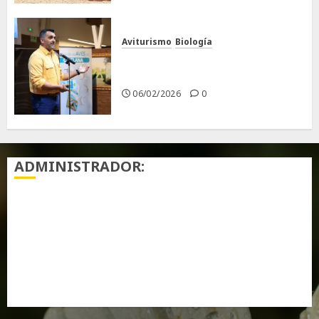
Aviturismo
Biología
Primera Guía de las Aves de
Chiclana
06/02/2026
0
ADMINISTRADOR:
Acceder
Feed de entradas
Feed de comentarios
WordPress.org