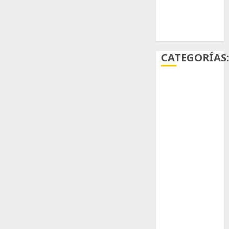
Ácido
carmínico
CATEGORÍAS
Aficiones
Aloe
Arqueología
Aviturismo
Biología
Botánica
Cactaceas