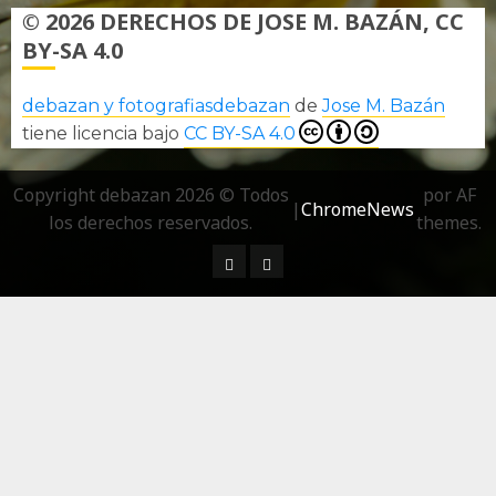
© 2026 DERECHOS DE JOSE M. BAZÁN, CC
BY-SA 4.0
debazan y fotografiasdebazan
de
Jose M. Bazán
tiene licencia bajo
CC BY-SA 4.0
Copyright debazan 2026 © Todos
por AF
|
ChromeNews
los derechos reservados.
themes.
¿ Quién soy…?
Más información sobre las 