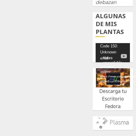
debazan
ALGUNAS
DE MIS
PLANTAS
Reproductor
Code 150:
Unknown
de
error.
vídeo
Descargar
archivo:
https://www.youtube.com
v=UwEcyUf09qc&t=7s&_
Descarga tu
Escritorio
Fedora