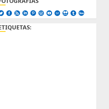
FOTOGRAFÍAS
ETIQUETAS:
Aficion
Agave
Aloe
Archlinux
arte contemporáneo
ataxia
Bodhi
Bornos
botánico
Briofitas
Btrfs
Cactaceae
cactus
Cactus y Suculentas
Cactáceas
Campo de Gibraltar
Canon R7
Carnegiea gigantea
cochinilla del carmín
control de plagas
debazan
Debian