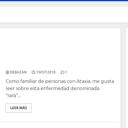
Ataxias espinocerebelosas
DEBAZAN
19/07/2018
1
Como familiar de personas con Ataxia, me gusta
leer sobre esta enfermedad denominada
“rara”....
LEER MÁS