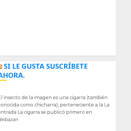
Biología
Botánica
Cactaceas
Ciencia
Curioso
de museos
de viajes
Endoterapia
General
GNU/Linux
Historia
Ornitología
Tecnologías
SI LE GUSTA SUSCRÍBETE
AHORA.
La cigarra
El insecto de la imagen es una cigarra (también
conocida como chicharra), perteneciente a la La
entrada La cigarra se publicó primero en .
debazan