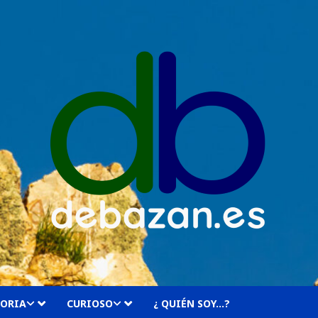
TORIA
CURIOSO
¿ QUIÉN SOY…?