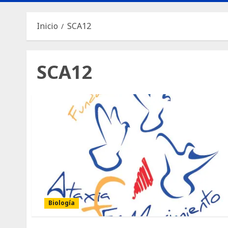
Inicio
SCA12
SCA12
Biología