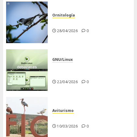
Ornitología
Curruca capirotada
28/04/2026
0
GNU/Linux
Despues de instalar Bodhi
Linux
22/04/2026
0
Aviturismo
Visita a FIO 2026
10/03/2026
0