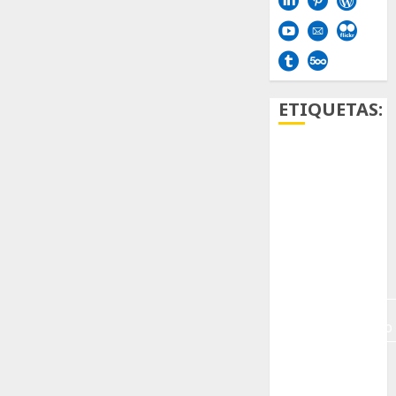
ETIQUETAS:
Aficion
Agave
Aloe
Archlinux
arte
contemporáneo
ataxia