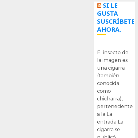
SI LE
GUSTA
SUSCRÍBETE
AHORA.
La cigarra
El insecto de
la imagen es
una cigarra
(también
conocida
como
chicharra),
perteneciente
a la La
entrada La
cigarra se
publicó