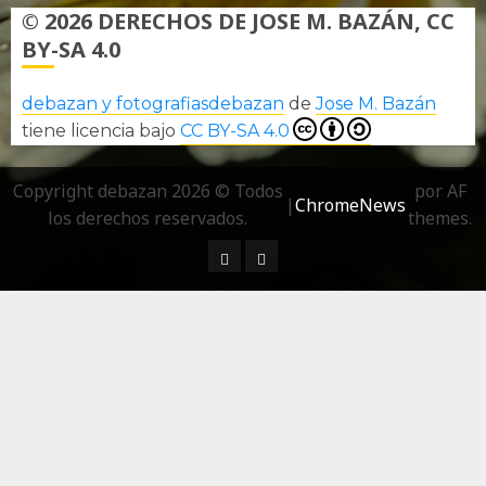
© 2026 DERECHOS DE JOSE M. BAZÁN, CC
BY-SA 4.0
debazan y fotografiasdebazan
de
Jose M. Bazán
tiene licencia bajo
CC BY-SA 4.0
Copyright debazan 2026 © Todos
por AF
|
ChromeNews
los derechos reservados.
themes.
¿ Quién soy…?
Más información sobre las 