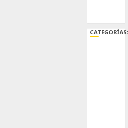
Ácido
carmínico
CATEGORÍAS
Aficiones
Aloe
Arqueología
Aviturismo
Biología
Botánica
Cactaceas