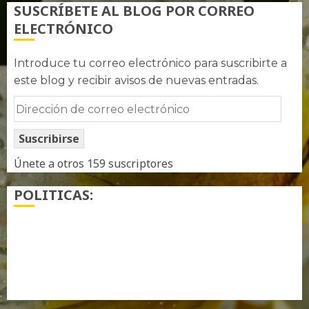
SUSCRÍBETE AL BLOG POR CORREO
ELECTRÓNICO
Introduce tu correo electrónico para suscribirte a
este blog y recibir avisos de nuevas entradas.
Dirección
de
Suscribirse
correo
electrónico
Únete a otros 159 suscriptores
POLITICAS:
¿ Quién soy…?
Más información sobre las cookies
Política de privacidad