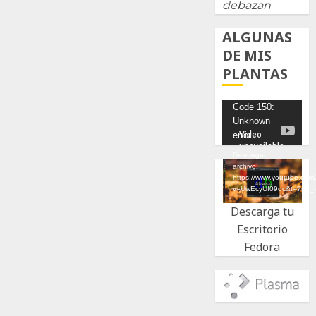
debazan
ALGUNAS
DE MIS
PLANTAS
Reproductor
Code 150:
Unknown
de
error.
vídeo
Descargar
archivo:
https://www.youtube.com
v=UwEcyUf09qc&t=7s&_
Descarga tu
Escritorio
Fedora