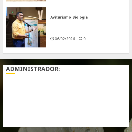
Aviturismo
Biología
Primera Guía de las Aves de
Chiclana
06/02/2026
0
ADMINISTRADOR:
Acceder
Feed de entradas
Feed de comentarios
WordPress.org