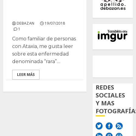
Ataxias
espinocerebelosas
DEBAZAN
19/07/2018
1
Como familiar de personas
con Ataxia, me gusta leer
sobre esta enfermedad
500px
Tumb
Twi
denominada “rara”....
Inst
LEER MÁS
REDES
SOCIALES
Y MAS
FOTOGRAFÍA