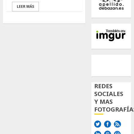
LEER MÁS
500px
Tumb
Twi
Inst
REDES
SOCIALES
Y MAS
FOTOGRAFÍA