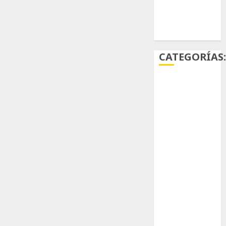
Ácido
carmínico
CATEGORÍAS
Aficiones
Aloe
Arqueología
Aviturismo
Biología
Botánica
Cactaceas