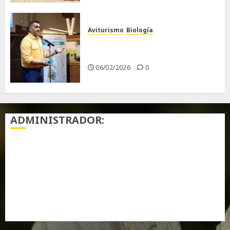
Aviturismo
Biología
Primera Guía de las Aves de
Chiclana
06/02/2026
0
ADMINISTRADOR:
Acceder
Feed de entradas
Feed de comentarios
WordPress.org