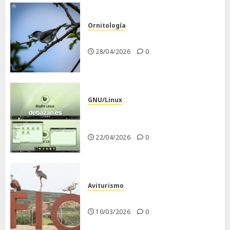
Ornitología
Curruca capirotada
28/04/2026
0
GNU/Linux
Despues de instalar Bodhi
Linux
22/04/2026
0
Aviturismo
Visita a FIO 2026
10/03/2026
0