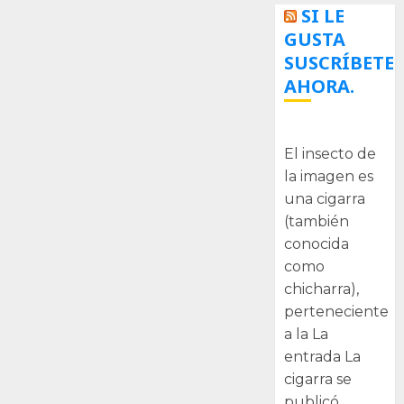
SI LE
GUSTA
SUSCRÍBETE
AHORA.
La cigarra
El insecto de
la imagen es
una cigarra
(también
conocida
como
chicharra),
perteneciente
a la La
entrada La
cigarra se
publicó