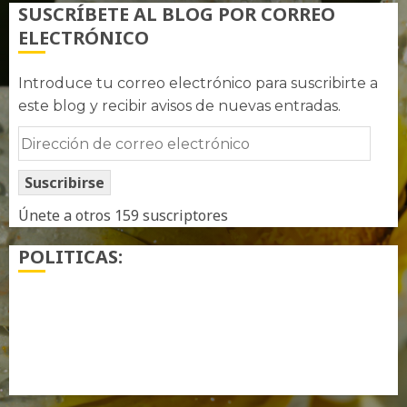
SUSCRÍBETE AL BLOG POR CORREO
ELECTRÓNICO
Introduce tu correo electrónico para suscribirte a
este blog y recibir avisos de nuevas entradas.
Dirección
de
Suscribirse
correo
electrónico
Únete a otros 159 suscriptores
POLITICAS:
¿ Quién soy…?
Más información sobre las cookies
Política de privacidad