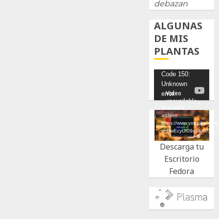
debazan
ALGUNAS
DE MIS
PLANTAS
Reproductor
Code 150:
Unknown
de
error.
vídeo
Descargar
archivo:
https://www.youtube.com
v=UwEcyUf09qc&t=7s&_
Descarga tu
Escritorio
Fedora