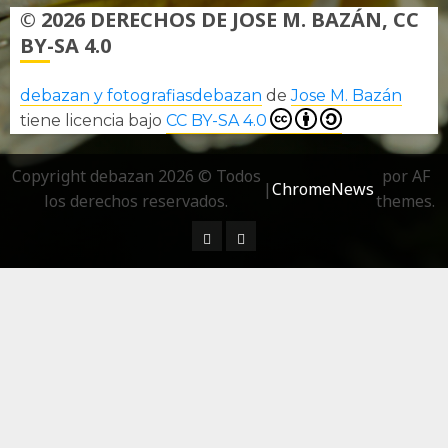
© 2026 DERECHOS DE JOSE M. BAZÁN, CC
BY-SA 4.0
debazan y fotografiasdebazan
de
Jose M. Bazán
tiene licencia bajo
CC BY-SA 4.0
Copyright debazan 2026 © Todos
por AF
|
ChromeNews
los derechos reservados.
themes.
¿ Quién soy…?
Más información sobre las 