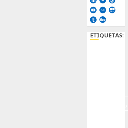
ETIQUETAS:
Aficion
Agave
Aloe
Archlinux
arte
contemporáneo
ataxia