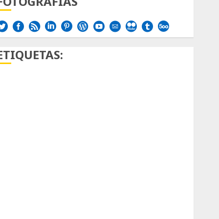
FOTOGRAFÍAS
ETIQUETAS:
Aficion
Agave
Aloe
Archlinux
arte contemporáneo
ataxia
Bodhi
Bornos
botánico
Briofitas
Btrfs
Cactaceae
cactus
Cactus y Suculentas
Cactáceas
Campo de Gibraltar
Canon R7
Carnegiea gigantea
cochinilla del carmín
control de plagas
debazan
Debian