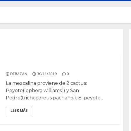
Mescalina
DEBAZAN
30/11/2019
0
La mezcalina proviene de 2 cactus:
Peyote(lophora williamsii) y San
Pedro(trichocereus pachanoi). El peyote...
LEER MÁS