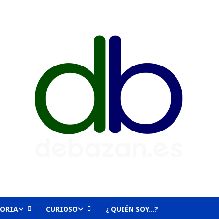
TORIA
CURIOSO
¿ QUIÉN SOY…?