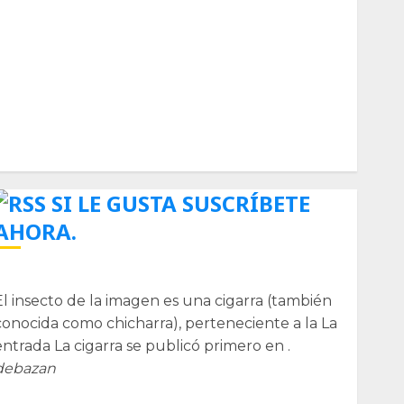
Biología
Botánica
Cactaceas
Ciencia
Curioso
de museos
de viajes
Endoterapia
General
GNU/Linux
Historia
Ornitología
Tecnologías
SI LE GUSTA SUSCRÍBETE
AHORA.
La cigarra
El insecto de la imagen es una cigarra (también
conocida como chicharra), perteneciente a la La
entrada La cigarra se publicó primero en .
debazan