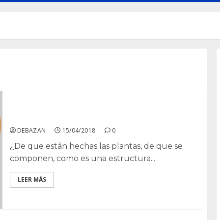
Célula vegetal y célula animal.
DEBAZAN
15/04/2018
0
¿De que están hechas las plantas, de que se
componen, como es una estructura...
LEER MÁS