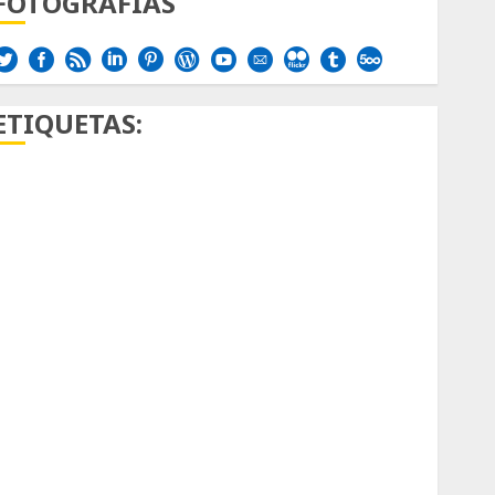
FOTOGRAFÍAS
ETIQUETAS:
Aficion
Agave
Aloe
Archlinux
arte contemporáneo
ataxia
Bodhi
Bornos
botánico
Briofitas
Btrfs
Cactaceae
cactus
Cactus y Suculentas
Cactáceas
Campo de Gibraltar
Canon R7
Carnegiea gigantea
cochinilla del carmín
control de plagas
debazan
Debian