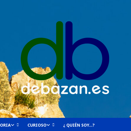
TORIA
CURIOSO
¿ QUIÉN SOY…?