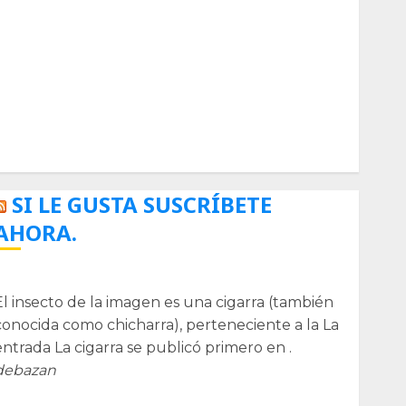
Biología
Botánica
Cactaceas
Ciencia
Curioso
de museos
de viajes
Endoterapia
General
GNU/Linux
Historia
Ornitología
Tecnologías
SI LE GUSTA SUSCRÍBETE
AHORA.
La cigarra
El insecto de la imagen es una cigarra (también
conocida como chicharra), perteneciente a la La
entrada La cigarra se publicó primero en .
debazan