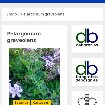
principal
Inicio
Pelargonium graveolens
Pelargonium
graveolens
Botánica
Cactaceas