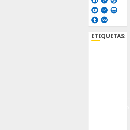
ETIQUETAS:
Aficion
Agave
Aloe
Archlinux
arte
contemporáneo
ataxia