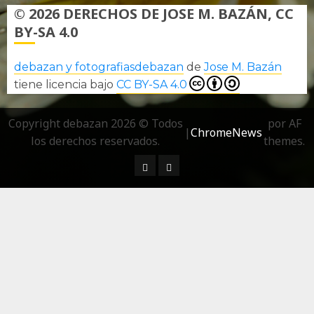
© 2026 DERECHOS DE JOSE M. BAZÁN, CC
BY-SA 4.0
debazan y fotografiasdebazan
de
Jose M. Bazán
tiene licencia bajo
CC BY-SA 4.0
Copyright debazan 2026 © Todos
por AF
|
ChromeNews
los derechos reservados.
themes.
¿ Quién soy…?
Más información sobre las 