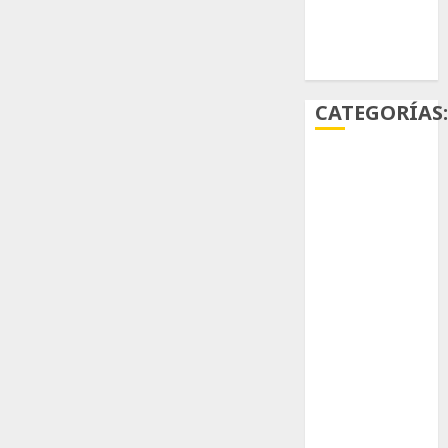
Ácido
carmínico
CATEGORÍAS
Aficiones
Aloe
Arqueología
Aviturismo
Biología
Botánica
Cactaceas