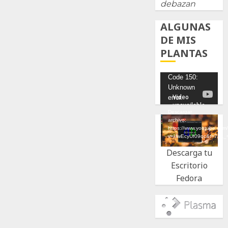
debazan
ALGUNAS
DE MIS
PLANTAS
Reproductor
Code 150:
Unknown
de
error.
vídeo
Descargar
archivo:
https://www.youtube.com
v=UwEcyUf09qc&t=7s&_
Descarga tu
Escritorio
Fedora