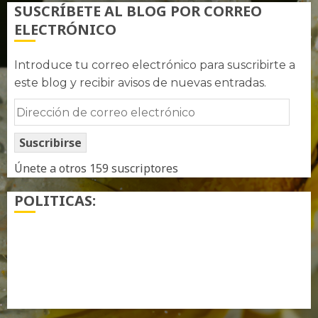
SUSCRÍBETE AL BLOG POR CORREO
ELECTRÓNICO
Introduce tu correo electrónico para suscribirte a
este blog y recibir avisos de nuevas entradas.
Dirección
de
Suscribirse
correo
electrónico
Únete a otros 159 suscriptores
POLITICAS:
¿ Quién soy…?
Más información sobre las cookies
Política de privacidad