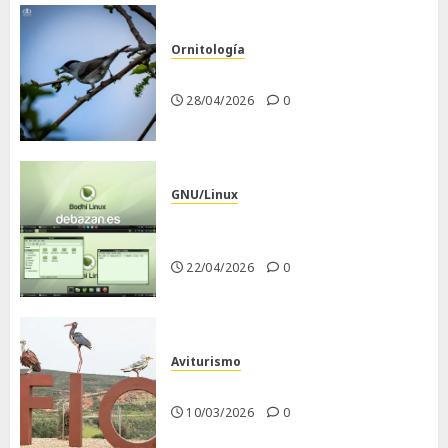
Ornitología
Curruca capirotada
28/04/2026
0
GNU/Linux
Despues de instalar Bodhi
Linux
22/04/2026
0
Aviturismo
Visita a FIO 2026
10/03/2026
0