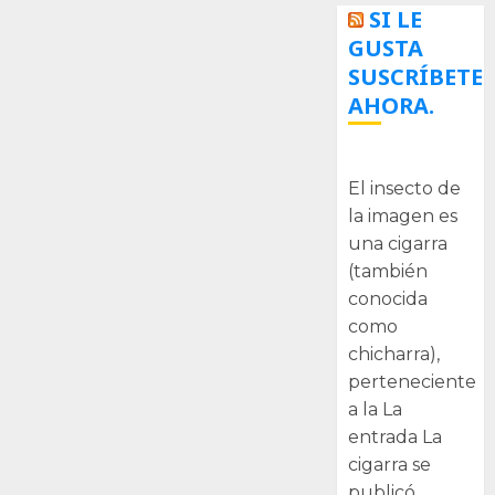
SI LE
GUSTA
SUSCRÍBETE
AHORA.
La cigarra
El insecto de
la imagen es
una cigarra
(también
conocida
como
chicharra),
perteneciente
a la La
entrada La
cigarra se
publicó