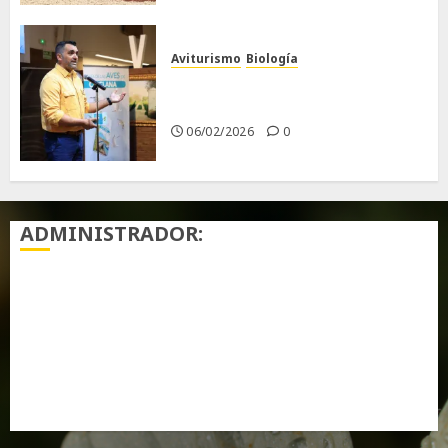
Aviturismo
Biología
Primera Guía de las Aves de
Chiclana
06/02/2026
0
ADMINISTRADOR:
Acceder
Feed de entradas
Feed de comentarios
WordPress.org