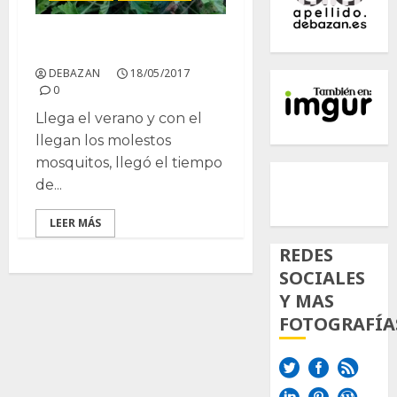
Pelargonium graveolens
DEBAZAN
18/05/2017
0
Llega el verano y con el
llegan los molestos
mosquitos, llegó el tiempo
500px
Tumb
Twi
de...
Inst
LEER MÁS
REDES
SOCIALES
Y MAS
FOTOGRAFÍA