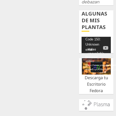
debazan
ALGUNAS
DE MIS
PLANTAS
Reproductor
Code 150:
Unknown
de
error.
vídeo
Descargar
archivo:
https://www.youtube.com
v=UwEcyUf09qc&t=7s&_
Descarga tu
Escritorio
Fedora