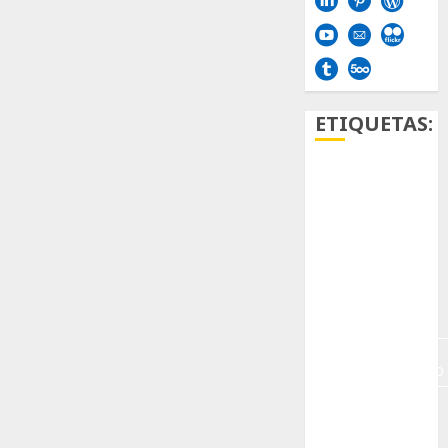
ETIQUETAS:
Aficion
Agave
Aloe
Archlinux
arte
contemporáneo
ataxia