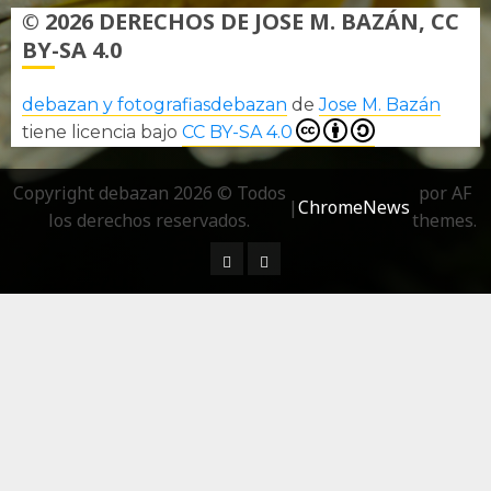
© 2026 DERECHOS DE JOSE M. BAZÁN, CC
BY-SA 4.0
debazan y fotografiasdebazan
de
Jose M. Bazán
tiene licencia bajo
CC BY-SA 4.0
Copyright debazan 2026 © Todos
por AF
|
ChromeNews
los derechos reservados.
themes.
¿ Quién soy…?
Más información sobre las 