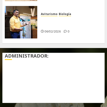
Aviturismo
Biología
Primera Guía de las Aves de
Chiclana
06/02/2026
0
ADMINISTRADOR:
Acceder
Feed de entradas
Feed de comentarios
WordPress.org