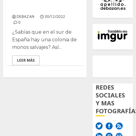
Grupo de Papiones
DEBAZAN
30/12/2022
0
¿Sabías que en el sur de
España hay una colonia de
monos salvajes? Así...
500px
Tumb
Twi
LEER MÁS
Inst
REDES
SOCIALES
Y MAS
FOTOGRAFÍA