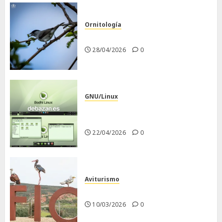
Ornitología
Curruca capirotada
28/04/2026
0
GNU/Linux
Despues de instalar Bodhi
Linux
22/04/2026
0
Aviturismo
Visita a FIO 2026
10/03/2026
0