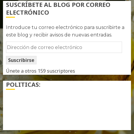
SUSCRÍBETE AL BLOG POR CORREO
ELECTRÓNICO
Introduce tu correo electrónico para suscribirte a
este blog y recibir avisos de nuevas entradas.
Dirección
de
Suscribirse
correo
electrónico
Únete a otros 159 suscriptores
POLITICAS:
¿ Quién soy…?
Más información sobre las cookies
Política de privacidad