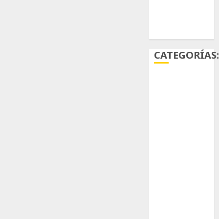
Ácido
carmínico
CATEGORÍAS
Aficiones
Aloe
Arqueología
Aviturismo
Biología
Botánica
Cactaceas