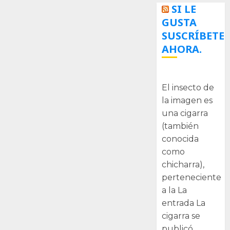
SI LE
GUSTA
SUSCRÍBETE
AHORA.
La cigarra
El insecto de
la imagen es
una cigarra
(también
conocida
como
chicharra),
perteneciente
a la La
entrada La
cigarra se
publicó