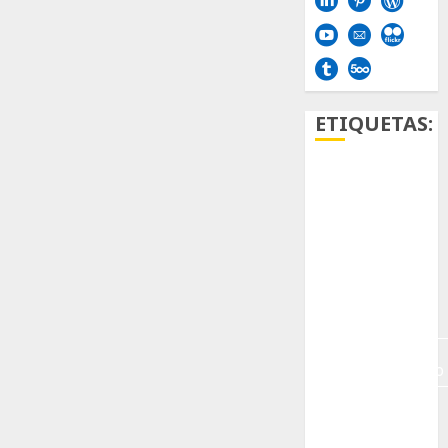
ETIQUETAS:
Aficion
Agave
Aloe
Archlinux
arte
contemporáneo
ataxia