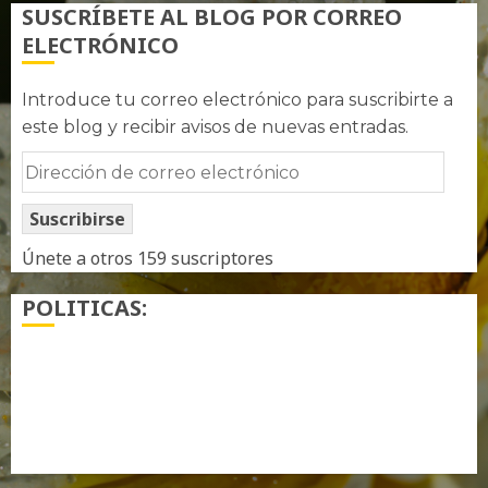
SUSCRÍBETE AL BLOG POR CORREO
ELECTRÓNICO
Introduce tu correo electrónico para suscribirte a
este blog y recibir avisos de nuevas entradas.
Dirección
de
Suscribirse
correo
electrónico
Únete a otros 159 suscriptores
POLITICAS:
¿ Quién soy…?
Más información sobre las cookies
Política de privacidad