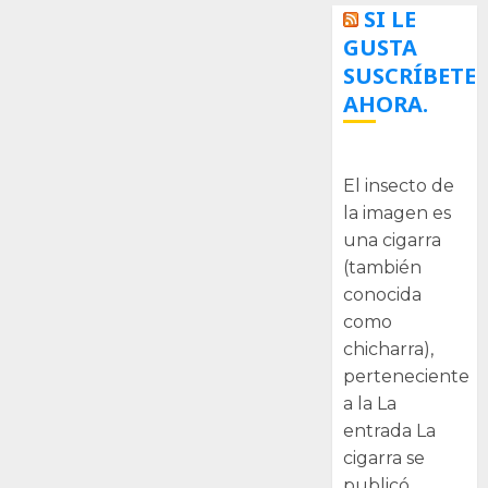
SI LE
GUSTA
SUSCRÍBETE
AHORA.
La cigarra
El insecto de
la imagen es
una cigarra
(también
conocida
como
chicharra),
perteneciente
a la La
entrada La
cigarra se
publicó