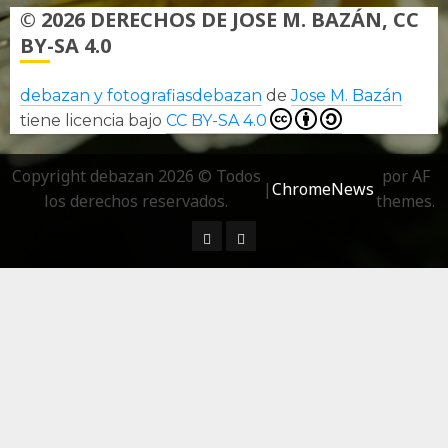
© 2026 DERECHOS DE JOSE M. BAZÁN, CC
BY-SA 4.0
debazan y fotografiasdebazan
de
Jose M. Bazán
tiene licencia bajo
CC BY-SA 4.0
Copyright debazan 2026 © Todos
por AF
|
ChromeNews
los derechos reservados.
themes.
¿ Quién soy…?
Más información sobre las 