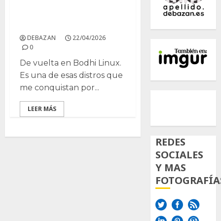
Despues de instalar
Bodhi Linux
DEBAZAN
22/04/2026
0
De vuelta en Bodhi Linux.
Es una de esas distros que
me conquistan por...
500px
Tumb
Twi
LEER MÁS
Inst
REDES
SOCIALES
Y MAS
FOTOGRAFÍA