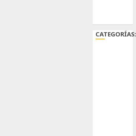
Ácido
carmínico
CATEGORÍAS
Aficiones
Aloe
Arqueología
Aviturismo
Biología
Botánica
Cactaceas