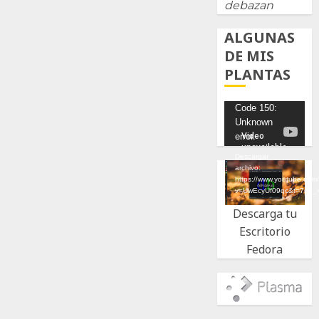
debazan
ALGUNAS
DE MIS
PLANTAS
Reproductor
Code 150:
Unknown
de
error.
vídeo
Descargar
archivo:
https://www.youtube.com
v=UwEcyUf09qc&t=7s&_
Descarga tu
Escritorio
Fedora