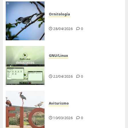
Ornitología
Curruca capirotada
28/04/2026
0
GNU/Linux
Despues de instalar Bodhi
Linux
22/04/2026
0
Aviturismo
Visita a FIO 2026
10/03/2026
0