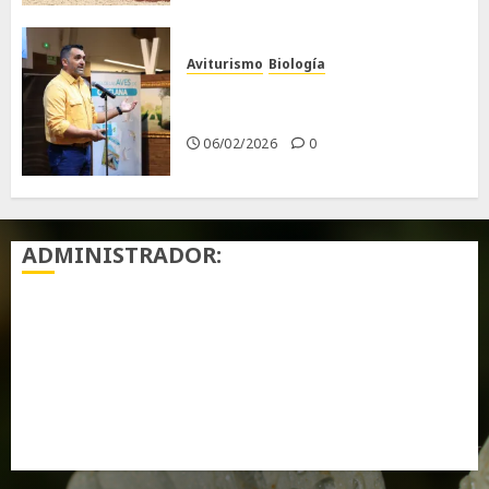
Aviturismo
Biología
Primera Guía de las Aves de
Chiclana
06/02/2026
0
ADMINISTRADOR:
Acceder
Feed de entradas
Feed de comentarios
WordPress.org