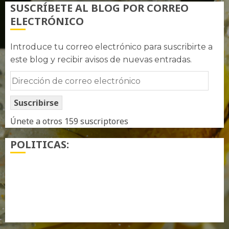
SUSCRÍBETE AL BLOG POR CORREO
ELECTRÓNICO
Introduce tu correo electrónico para suscribirte a
este blog y recibir avisos de nuevas entradas.
Dirección
de
Suscribirse
correo
electrónico
Únete a otros 159 suscriptores
POLITICAS:
¿ Quién soy…?
Más información sobre las cookies
Política de privacidad