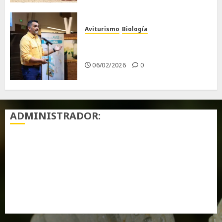
Aviturismo
Biología
Primera Guía de las Aves de
Chiclana
06/02/2026
0
ADMINISTRADOR:
Acceder
Feed de entradas
Feed de comentarios
WordPress.org