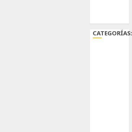
Ácido
carmínico
CATEGORÍAS
Aficiones
Aloe
Arqueología
Aviturismo
Biología
Botánica
Cactaceas