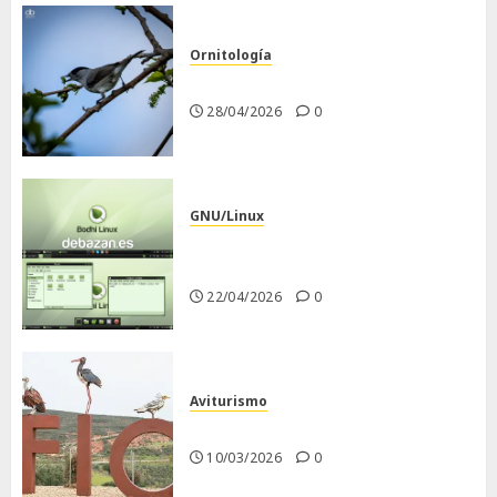
Ornitología
Curruca capirotada
28/04/2026
0
GNU/Linux
Despues de instalar Bodhi
Linux
22/04/2026
0
Aviturismo
Visita a FIO 2026
10/03/2026
0