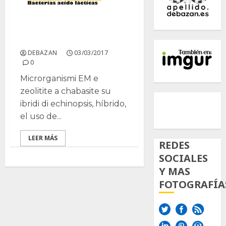
Microorganismos
efectivos EM y zeolitas.
DEBAZAN
03/03/2017
0
Microrganismi EM e
zeolitite a chabasite su
500px
Tumb
Twi
ibridi di echinopsis, híbrido,
Inst
el uso de...
LEER MÁS
REDES
SOCIALES
Y MAS
FOTOGRAFÍA