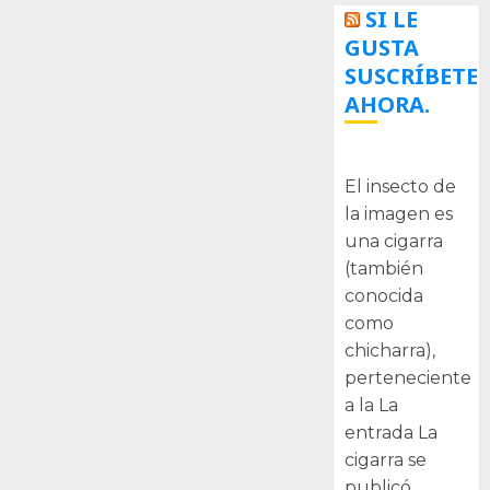
SI LE
GUSTA
SUSCRÍBETE
AHORA.
La cigarra
El insecto de
la imagen es
una cigarra
(también
conocida
como
chicharra),
perteneciente
a la La
entrada La
cigarra se
publicó