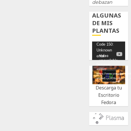
debazan
ALGUNAS
DE MIS
PLANTAS
Reproductor
Code 150:
Unknown
de
error.
vídeo
Descargar
archivo:
https://www.youtube.com
v=UwEcyUf09qc&t=7s&_
Descarga tu
Escritorio
Fedora