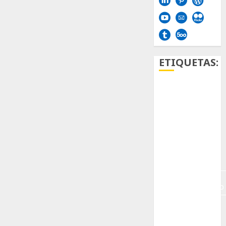
ETIQUETAS:
Aficion
Agave
Aloe
Archlinux
arte
contemporáneo
ataxia