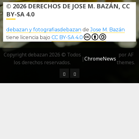
© 2026 DERECHOS DE JOSE M. BAZÁN, CC
BY-SA 4.0
debazan y fotografiasdebazan
de
Jose M. Bazán
tiene licencia bajo
CC BY-SA 4.0
Copyright debazan 2026 © Todos
por AF
|
ChromeNews
los derechos reservados.
themes.
¿ Quién soy…?
Más información sobre las 