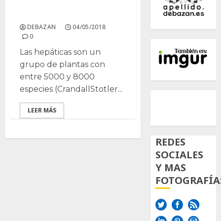
Las plantas hepáticas
DEBAZAN
04/05/2018
0
Las hepáticas son un
grupo de plantas con
entre 5000 y 8000
especies (CrandallStotler...
500px
Tumb
Twi
Inst
LEER MÁS
REDES
SOCIALES
Y MAS
FOTOGRAFÍA