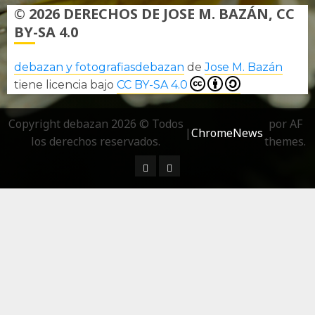
© 2026 DERECHOS DE JOSE M. BAZÁN, CC
BY-SA 4.0
debazan y fotografiasdebazan
de
Jose M. Bazán
tiene licencia bajo
CC BY-SA 4.0
Copyright debazan 2026 © Todos
por AF
|
ChromeNews
los derechos reservados.
themes.
¿ Quién soy…?
Más información sobre las 