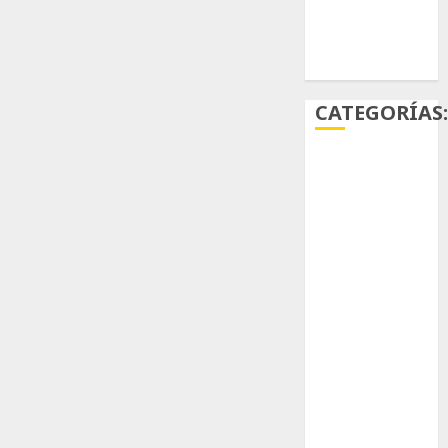
Ácido
carmínico
CATEGORÍAS
Aficiones
Aloe
Arqueología
Aviturismo
Biología
Botánica
Cactaceas