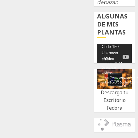
debazan
ALGUNAS
DE MIS
PLANTAS
Reproductor
Code 150:
Unknown
de
error.
vídeo
Descargar
archivo:
https://www.youtube.com
v=UwEcyUf09qc&t=7s&_
Descarga tu
Escritorio
Fedora