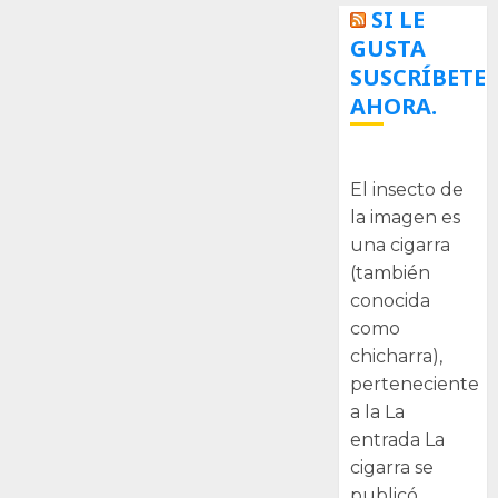
SI LE
GUSTA
SUSCRÍBETE
AHORA.
La cigarra
El insecto de
la imagen es
una cigarra
(también
conocida
como
chicharra),
perteneciente
a la La
entrada La
cigarra se
publicó