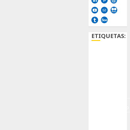
ETIQUETAS:
Aficion
Agave
Aloe
Archlinux
arte
contemporáneo
ataxia