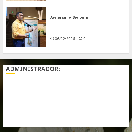
Aviturismo
Biología
Primera Guía de las Aves de
Chiclana
06/02/2026
0
ADMINISTRADOR:
Acceder
Feed de entradas
Feed de comentarios
WordPress.org