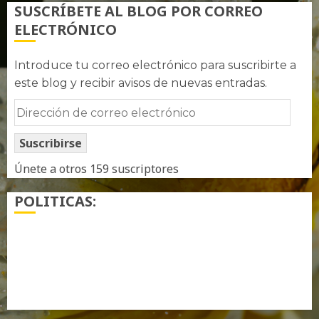
SUSCRÍBETE AL BLOG POR CORREO
ELECTRÓNICO
Introduce tu correo electrónico para suscribirte a
este blog y recibir avisos de nuevas entradas.
Dirección
de
Suscribirse
correo
electrónico
Únete a otros 159 suscriptores
POLITICAS:
¿ Quién soy…?
Más información sobre las cookies
Política de privacidad