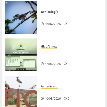
Ornitología
Curruca capirotada
28/04/2026
0
GNU/Linux
Despues de instalar Bodhi
Linux
22/04/2026
0
Aviturismo
Visita a FIO 2026
10/03/2026
0