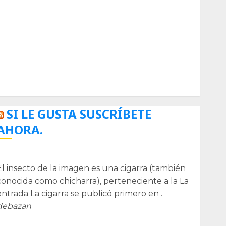
Biología
Botánica
Cactaceas
Ciencia
Curioso
de museos
de viajes
Endoterapia
General
GNU/Linux
Historia
Ornitología
Tecnologías
SI LE GUSTA SUSCRÍBETE
AHORA.
La cigarra
El insecto de la imagen es una cigarra (también
conocida como chicharra), perteneciente a la La
entrada La cigarra se publicó primero en .
debazan