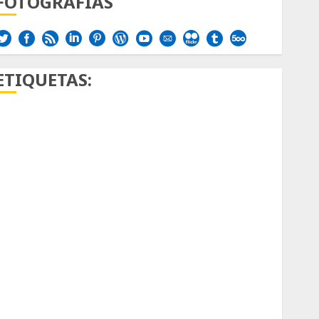
FOTOGRAFÍAS
ETIQUETAS:
Aficion
Agave
Aloe
Archlinux
arte contemporáneo
ataxia
Bodhi
Bornos
botánico
Briofitas
Btrfs
Cactaceae
cactus
Cactus y Suculentas
Cactáceas
Campo de Gibraltar
Canon R7
Carnegiea gigantea
cochinilla del carmín
control de plagas
debazan
Debian