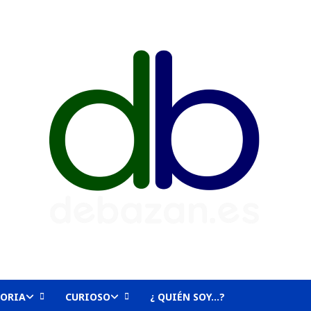
TORIA
CURIOSO
¿ QUIÉN SOY…?