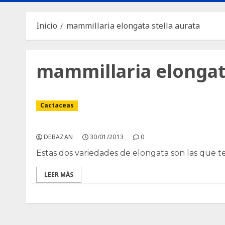
Inicio
mammillaria elongata stella aurata
mammillaria elongata
Cactaceas
Mammillaria Elongata, y stella aurata
DEBAZAN
30/01/2013
0
Estas dos variedades de elongata son las que te
LEER MÁS