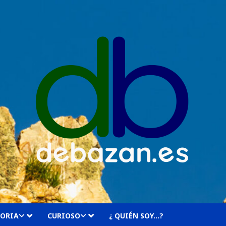
TORIA
CURIOSO
¿ QUIÉN SOY…?