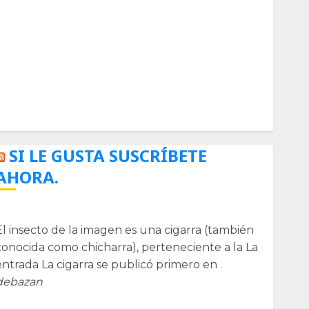
Biología
Botánica
Cactaceas
Ciencia
Curioso
de museos
de viajes
Endoterapia
General
GNU/Linux
Historia
Ornitología
Tecnologías
SI LE GUSTA SUSCRÍBETE
AHORA.
La cigarra
El insecto de la imagen es una cigarra (también
conocida como chicharra), perteneciente a la La
entrada La cigarra se publicó primero en .
debazan