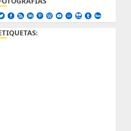
FOTOGRAFÍAS
ETIQUETAS:
Aficion
Agave
Aloe
Archlinux
arte contemporáneo
ataxia
Bodhi
Bornos
botánico
Briofitas
Btrfs
Cactaceae
cactus
Cactus y Suculentas
Cactáceas
Campo de Gibraltar
Canon R7
Carnegiea gigantea
cochinilla del carmín
control de plagas
debazan
Debian