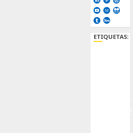
ETIQUETAS:
Aficion
Agave
Aloe
Archlinux
arte
contemporáneo
ataxia