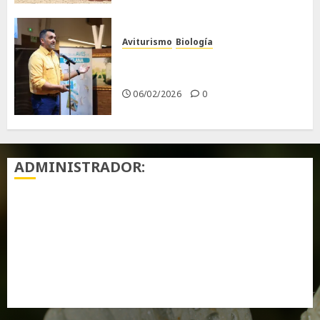
Aviturismo
Biología
Primera Guía de las Aves de
Chiclana
06/02/2026
0
ADMINISTRADOR:
Acceder
Feed de entradas
Feed de comentarios
WordPress.org