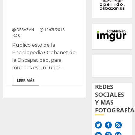
Ataxia espinocerebelosa
tipo 3 o enfermedad de
Machado-Joseph
DEBAZAN
12/05/2018
0
Publico esto de la
Enciclopedia Orphanet de
500px
Tumb
Twi
la Discapacidad, para
Inst
muchos es un lugar...
LEER MÁS
REDES
SOCIALES
Y MAS
FOTOGRAFÍA