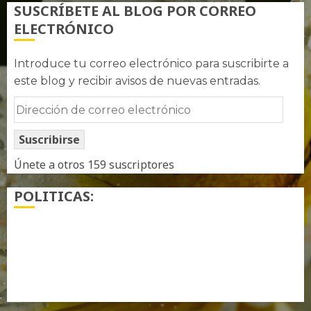
SUSCRÍBETE AL BLOG POR CORREO
ELECTRÓNICO
Introduce tu correo electrónico para suscribirte a
este blog y recibir avisos de nuevas entradas.
Dirección
de
Suscribirse
correo
electrónico
Únete a otros 159 suscriptores
POLITICAS:
¿ Quién soy…?
Más información sobre las cookies
Política de privacidad