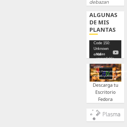
debazan
ALGUNAS
DE MIS
PLANTAS
Reproductor
Code 150:
Unknown
de
error.
vídeo
Descargar
archivo:
https://www.youtube.com
v=UwEcyUf09qc&t=7s&_
Descarga tu
Escritorio
Fedora