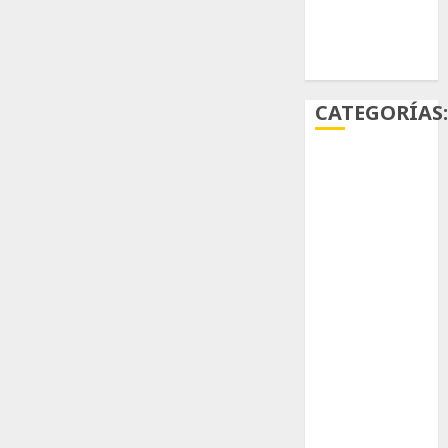
Ácido
carmínico
CATEGORÍAS
Aficiones
Aloe
Arqueología
Aviturismo
Biología
Botánica
Cactaceas