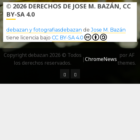
© 2026 DERECHOS DE JOSE M. BAZÁN, CC
BY-SA 4.0
debazan y fotografiasdebazan
de
Jose M. Bazán
tiene licencia bajo
CC BY-SA 4.0
Copyright debazan 2026 © Todos
por AF
|
ChromeNews
los derechos reservados.
themes.
¿ Quién soy…?
Más información sobre las 