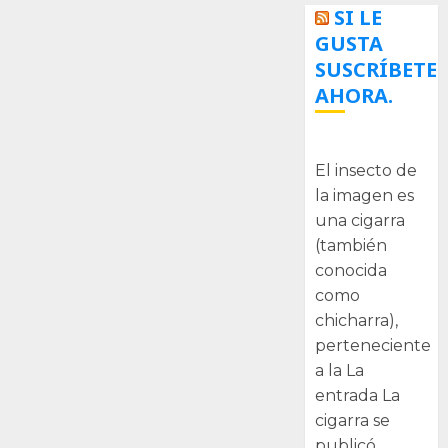
SI LE
GUSTA
SUSCRÍBETE
AHORA.
La cigarra
El insecto de
la imagen es
una cigarra
(también
conocida
como
chicharra),
perteneciente
a la La
entrada La
cigarra se
publicó