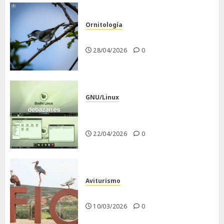
Ornitología
Curruca capirotada
28/04/2026
0
GNU/Linux
Despues de instalar Bodhi
Linux
22/04/2026
0
Aviturismo
Visita a FIO 2026
10/03/2026
0