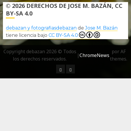
© 2026 DERECHOS DE JOSE M. BAZÁN, CC
BY-SA 4.0
debazan y fotografiasdebazan
de
Jose M. Bazán
tiene licencia bajo
CC BY-SA 4.0
Copyright debazan 2026 © Todos
por AF
|
ChromeNews
los derechos reservados.
themes.
¿ Quién soy…?
Más información sobre las 