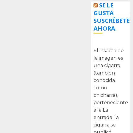
SI LE
GUSTA
SUSCRÍBETE
AHORA.
La cigarra
El insecto de
la imagen es
una cigarra
(también
conocida
como
chicharra),
perteneciente
a la La
entrada La
cigarra se
publicó