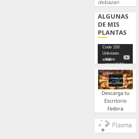
debazan
ALGUNAS
DE MIS
PLANTAS
Reproductor
Code 150:
Unknown
de
error.
vídeo
Descargar
archivo:
https://www.youtube.com
v=UwEcyUf09qc&t=7s&_
Descarga tu
Escritorio
Fedora