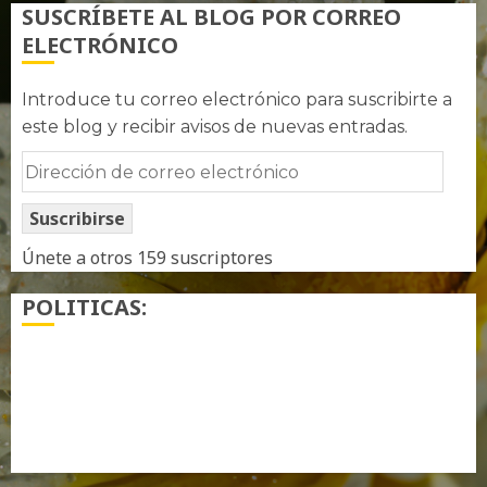
SUSCRÍBETE AL BLOG POR CORREO
ELECTRÓNICO
Introduce tu correo electrónico para suscribirte a
este blog y recibir avisos de nuevas entradas.
Dirección
de
Suscribirse
correo
electrónico
Únete a otros 159 suscriptores
POLITICAS:
¿ Quién soy…?
Más información sobre las cookies
Política de privacidad