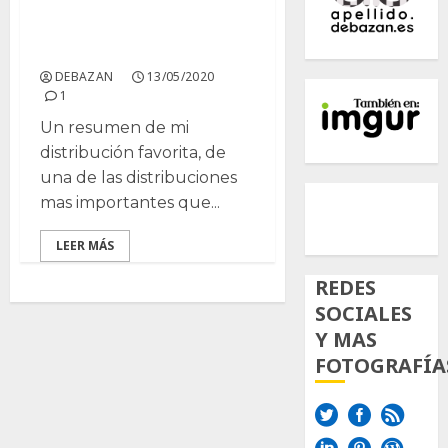
OpenSuse repositorios a
elegir.
DEBAZAN
13/05/2020
1
Un resumen de mi
distribución favorita, de
una de las distribuciones
500px
Tumb
Twi
mas importantes que...
Inst
LEER MÁS
REDES
SOCIALES
Y MAS
FOTOGRAFÍA