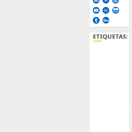
ETIQUETAS:
Aficion
Agave
Aloe
Archlinux
arte
contemporáneo
ataxia