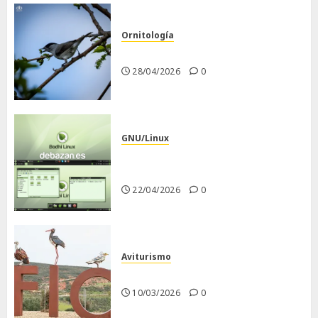
Ornitología
Curruca capirotada
28/04/2026
0
GNU/Linux
Despues de instalar Bodhi
Linux
22/04/2026
0
Aviturismo
Visita a FIO 2026
10/03/2026
0