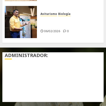
Aviturismo
Biología
Primera Guía de las Aves de
Chiclana
06/02/2026
0
ADMINISTRADOR:
Acceder
Feed de entradas
Feed de comentarios
WordPress.org