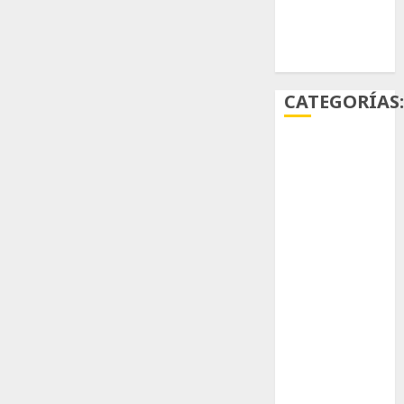
Ácido
carmínico
CATEGORÍAS
Aficiones
Aloe
Arqueología
Aviturismo
Biología
Botánica
Cactaceas