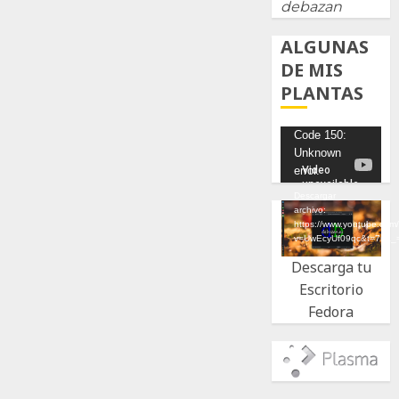
debazan
ALGUNAS
DE MIS
PLANTAS
Reproductor
Code 150:
Unknown
de
error.
vídeo
Descargar
archivo:
https://www.youtube.com
v=UwEcyUf09qc&t=7s&_
Descarga tu
Escritorio
Fedora