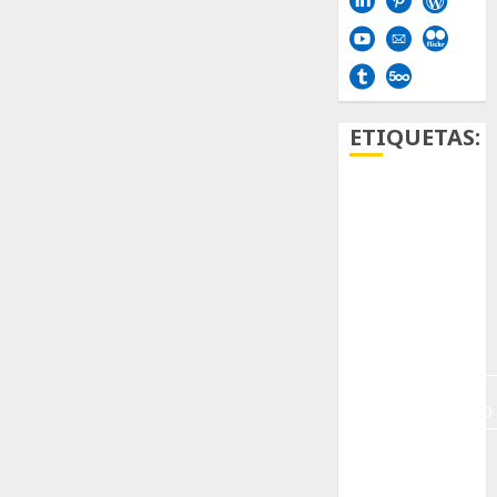
ETIQUETAS:
Aficion
Agave
Aloe
Archlinux
arte
contemporáneo
ataxia