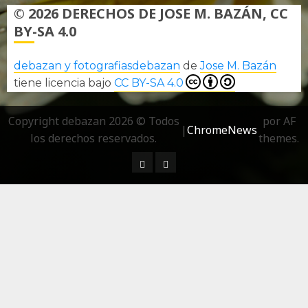
© 2026 DERECHOS DE JOSE M. BAZÁN, CC
BY-SA 4.0
debazan y fotografiasdebazan
de
Jose M. Bazán
tiene licencia bajo
CC BY-SA 4.0
Copyright debazan 2026 © Todos
por AF
|
ChromeNews
los derechos reservados.
themes.
¿ Quién soy…?
Más información sobre las 