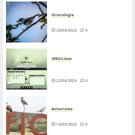
Ornitología
Curruca capirotada
28/04/2026
0
GNU/Linux
Despues de instalar Bodhi
Linux
22/04/2026
0
Aviturismo
Visita a FIO 2026
10/03/2026
0