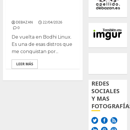
Despues de instalar
Bodhi Linux
DEBAZAN
22/04/2026
0
De vuelta en Bodhi Linux.
Es una de esas distros que
me conquistan por...
500px
Tumb
Twi
LEER MÁS
Inst
REDES
SOCIALES
Y MAS
FOTOGRAFÍA