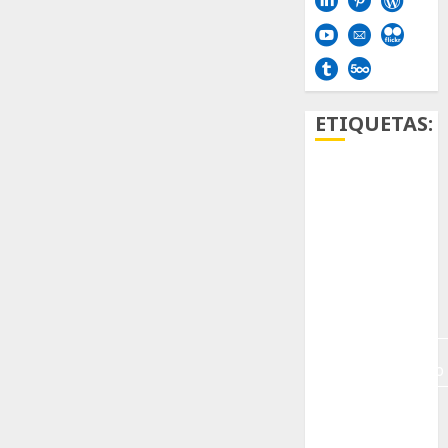
ETIQUETAS:
Aficion
Agave
Aloe
Archlinux
arte
contemporáneo
ataxia