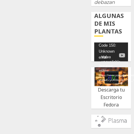
debazan
ALGUNAS
DE MIS
PLANTAS
Reproductor
Code 150:
Unknown
de
error.
vídeo
Descargar
archivo:
https://www.youtube.com
v=UwEcyUf09qc&t=7s&_
Descarga tu
Escritorio
Fedora