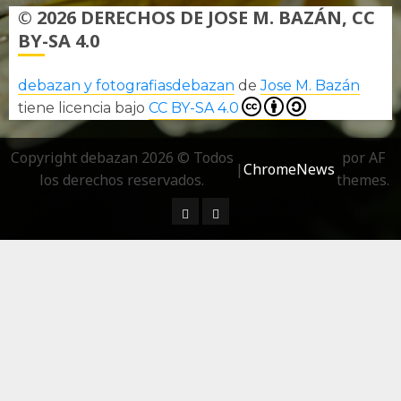
© 2026 DERECHOS DE JOSE M. BAZÁN, CC
BY-SA 4.0
debazan y fotografiasdebazan
de
Jose M. Bazán
tiene licencia bajo
CC BY-SA 4.0
Copyright debazan 2026 © Todos
por AF
|
ChromeNews
los derechos reservados.
themes.
¿ Quién soy…?
Más información sobre las 