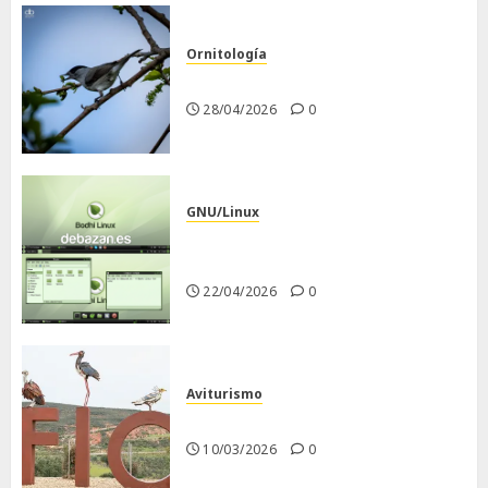
Ornitología
Curruca capirotada
28/04/2026
0
GNU/Linux
Despues de instalar Bodhi
Linux
22/04/2026
0
Aviturismo
Visita a FIO 2026
10/03/2026
0