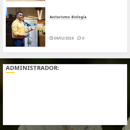
Aviturismo
Biología
Primera Guía de las Aves de
Chiclana
06/02/2026
0
ADMINISTRADOR:
Acceder
Feed de entradas
Feed de comentarios
WordPress.org