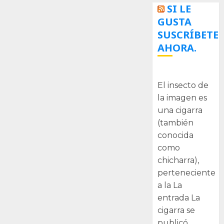
SI LE
GUSTA
SUSCRÍBETE
AHORA.
La cigarra
El insecto de
la imagen es
una cigarra
(también
conocida
como
chicharra),
perteneciente
a la La
entrada La
cigarra se
publicó