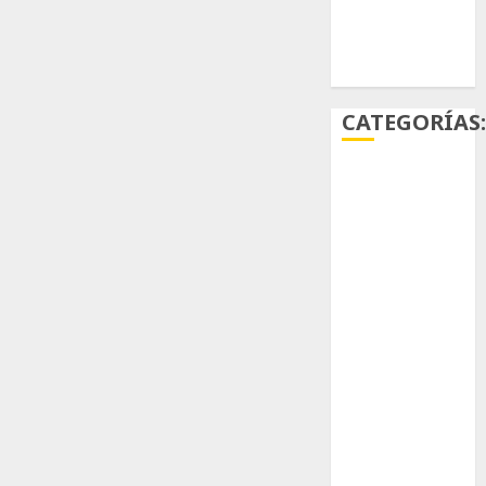
Ácido
carmínico
CATEGORÍAS
Aficiones
Aloe
Arqueología
Aviturismo
Biología
Botánica
Cactaceas