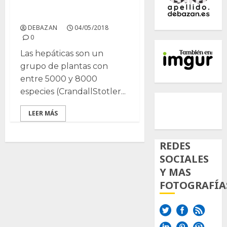
Las plantas hepáticas
DEBAZAN
04/05/2018
0
Las hepáticas son un
grupo de plantas con
entre 5000 y 8000
especies (CrandallStotler...
500px
Tumb
Twi
Inst
LEER MÁS
REDES
SOCIALES
Y MAS
FOTOGRAFÍA