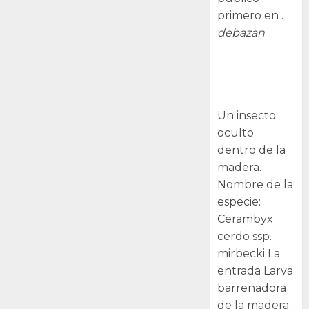
primero en .
debazan
Larva
barrenadora
de la madera.
Un insecto
oculto
dentro de la
madera.
Nombre de la
especie:
Cerambyx
cerdo ssp.
mirbecki La
entrada Larva
barrenadora
de la madera.