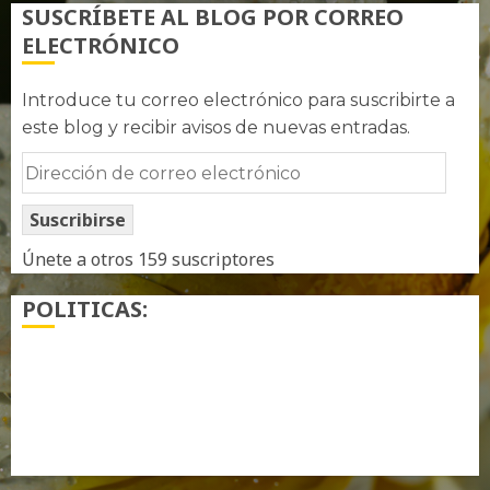
SUSCRÍBETE AL BLOG POR CORREO
ELECTRÓNICO
Introduce tu correo electrónico para suscribirte a
este blog y recibir avisos de nuevas entradas.
Dirección
de
Suscribirse
correo
electrónico
Únete a otros 159 suscriptores
POLITICAS:
¿ Quién soy…?
Más información sobre las cookies
Política de privacidad