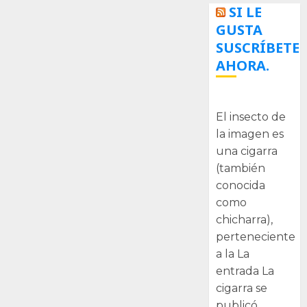
SI LE
GUSTA
SUSCRÍBETE
AHORA.
La cigarra
El insecto de
la imagen es
una cigarra
(también
conocida
como
chicharra),
perteneciente
a la La
entrada La
cigarra se
publicó