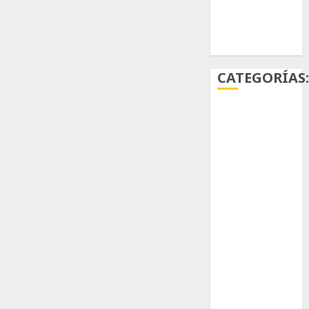
Ácido
carmínico
CATEGORÍAS
Aficiones
Aloe
Arqueología
Aviturismo
Biología
Botánica
Cactaceas