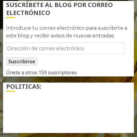
SUSCRÍBETE AL BLOG POR CORREO
ELECTRÓNICO
Introduce tu correo electrónico para suscribirte a
este blog y recibir avisos de nuevas entradas.
Dirección
de
Suscribirse
correo
electrónico
Únete a otros 159 suscriptores
POLITICAS:
¿ Quién soy…?
Más información sobre las cookies
Política de privacidad