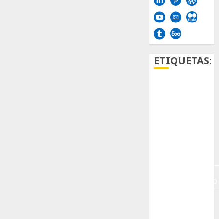
ETIQUETAS:
Aficion
Agave
Aloe
Archlinux
arte
contemporáneo
ataxia