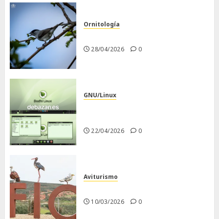
Ornitología
Curruca capirotada
28/04/2026
0
GNU/Linux
Despues de instalar Bodhi
Linux
22/04/2026
0
Aviturismo
Visita a FIO 2026
10/03/2026
0