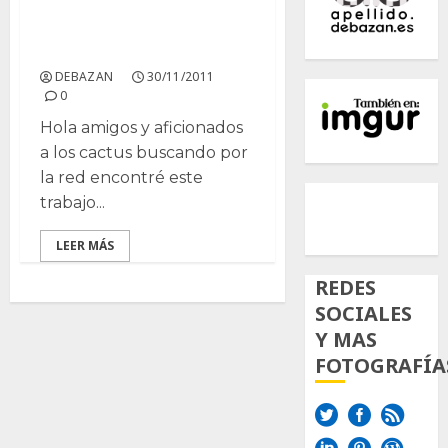
Cactus: arco iris de
flores y espinas
DEBAZAN
30/11/2011
0
Hola amigos y aficionados
a los cactus buscando por
la red encontré este
500px
Tumb
Twi
trabajo...
Inst
LEER MÁS
REDES
SOCIALES
Y MAS
FOTOGRAFÍA