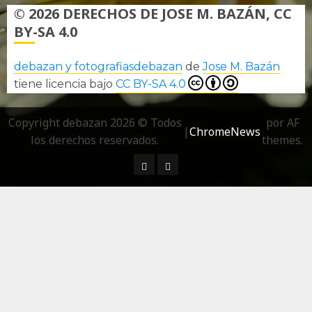
© 2026 DERECHOS DE JOSE M. BAZÁN, CC
BY-SA 4.0
debazan y fotografiasdebazan
de
Jose M. Bazán
tiene licencia bajo
CC BY-SA 4.0
Copyright debazan 2026 © Todos
por AF
|
ChromeNews
los derechos reservados.
themes.
¿ Quién soy…?
Más información sobre las 