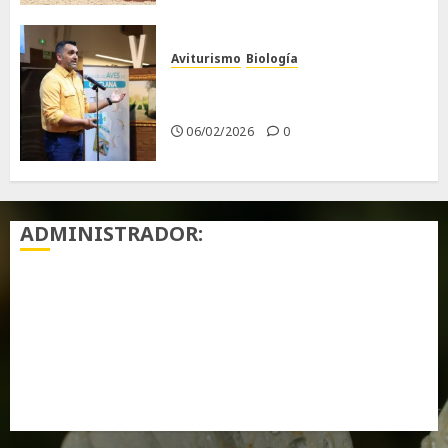
Aviturismo
Biología
Primera Guía de las Aves de
Chiclana
06/02/2026
0
ADMINISTRADOR:
Acceder
Feed de entradas
Feed de comentarios
WordPress.org