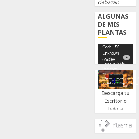
debazan
ALGUNAS
DE MIS
PLANTAS
Reproductor
Code 150:
Unknown
de
error.
vídeo
Descargar
archivo:
https://www.youtube.com
v=UwEcyUf09qc&t=7s&_
Descarga tu
Escritorio
Fedora