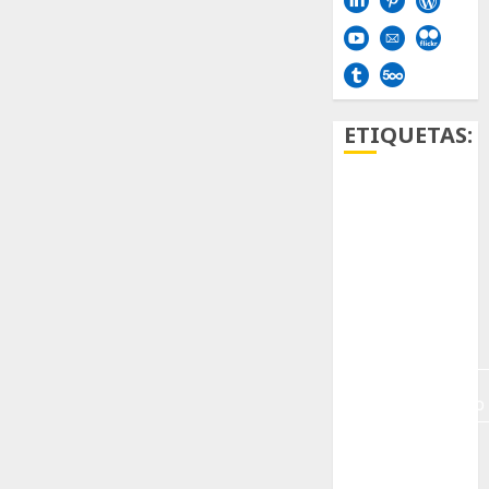
ETIQUETAS:
Aficion
Agave
Aloe
Archlinux
arte
contemporáneo
ataxia