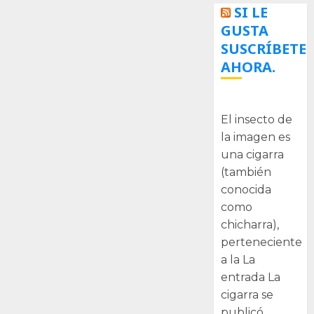
SI LE
GUSTA
SUSCRÍBETE
AHORA.
La cigarra
El insecto de
la imagen es
una cigarra
(también
conocida
como
chicharra),
perteneciente
a la La
entrada La
cigarra se
publicó