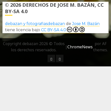
© 2026 DERECHOS DE JOSE M. BAZÁN, CC
BY-SA 4.0
debazan y fotografiasdebazan
de
Jose M. Bazán
tiene licencia bajo
CC BY-SA 4.0
Copyright debazan 2026 © Todos
por AF
|
ChromeNews
los derechos reservados.
themes.
¿ Quién soy…?
Más información sobre las 