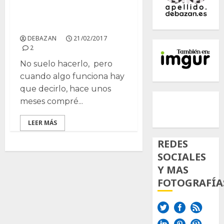
Fertilizante Platinum10,
excelente.
DEBAZAN
21/02/2017
2
No suelo hacerlo, pero
cuando algo funciona hay
que decirlo, hace unos
500px
Tumb
Twi
meses compré...
Inst
LEER MÁS
REDES
SOCIALES
Y MAS
FOTOGRAFÍA