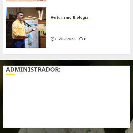
Aviturismo
Biología
Primera Guía de las Aves de
Chiclana
06/02/2026
0
ADMINISTRADOR:
Acceder
Feed de entradas
Feed de comentarios
WordPress.org