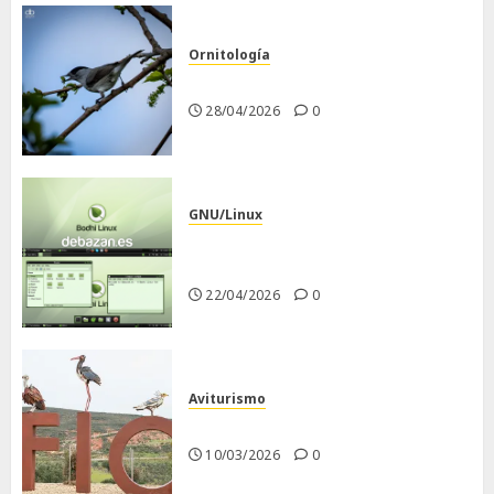
Ornitología
Curruca capirotada
28/04/2026
0
GNU/Linux
Despues de instalar Bodhi
Linux
22/04/2026
0
Aviturismo
Visita a FIO 2026
10/03/2026
0