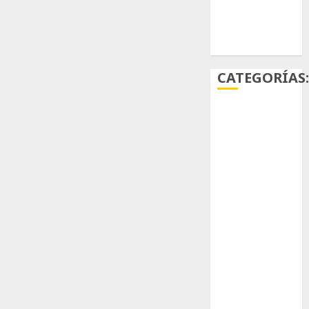
Ácido
carmínico
CATEGORÍAS
Aficiones
Aloe
Arqueología
Aviturismo
Biología
Botánica
Cactaceas