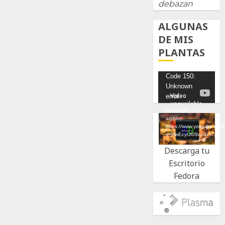
debazan
ALGUNAS
DE MIS
PLANTAS
Reproductor
Code 150:
Unknown
de
error.
vídeo
Descargar
archivo:
https://www.youtube.com
v=UwEcyUf09qc&t=7s&_
Descarga tu
Escritorio
Fedora