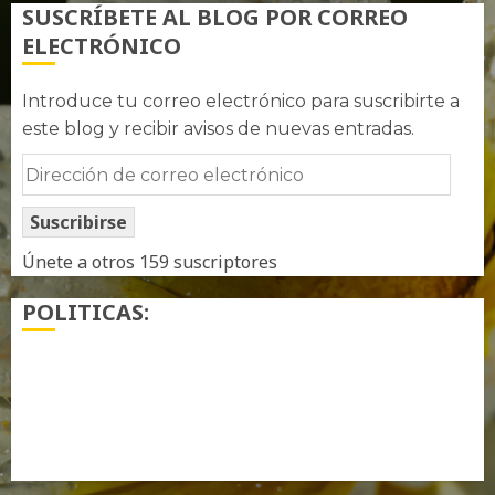
SUSCRÍBETE AL BLOG POR CORREO
ELECTRÓNICO
Introduce tu correo electrónico para suscribirte a
este blog y recibir avisos de nuevas entradas.
Dirección
de
Suscribirse
correo
electrónico
Únete a otros 159 suscriptores
POLITICAS:
¿ Quién soy…?
Más información sobre las cookies
Política de privacidad