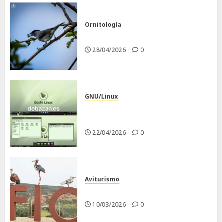
Ornitología
Curruca capirotada
28/04/2026
0
GNU/Linux
Despues de instalar Bodhi
Linux
22/04/2026
0
Aviturismo
Visita a FIO 2026
10/03/2026
0