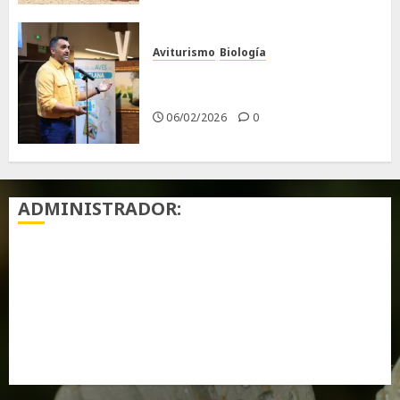
Aviturismo
Biología
Primera Guía de las Aves de
Chiclana
06/02/2026
0
ADMINISTRADOR:
Acceder
Feed de entradas
Feed de comentarios
WordPress.org