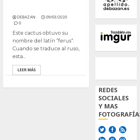
Ferocactus
DEBAZAN
09/03/2020
0
Este cactus obtuvo su
nombre del latín “ferus“.
Cuando se traduce al ruso,
esta...
500px
Tumb
Twi
Inst
LEER MÁS
REDES
SOCIALES
Y MAS
FOTOGRAFÍA