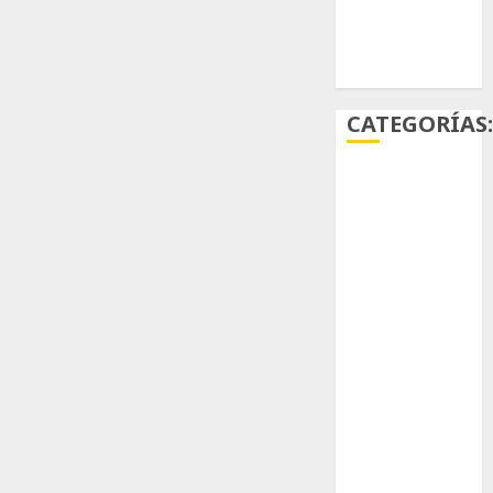
Ácido
carmínico
CATEGORÍAS
Aficiones
Aloe
Arqueología
Aviturismo
Biología
Botánica
Cactaceas