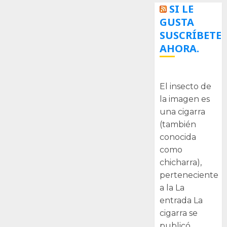
SI LE
GUSTA
SUSCRÍBETE
AHORA.
La cigarra
El insecto de
la imagen es
una cigarra
(también
conocida
como
chicharra),
perteneciente
a la La
entrada La
cigarra se
publicó