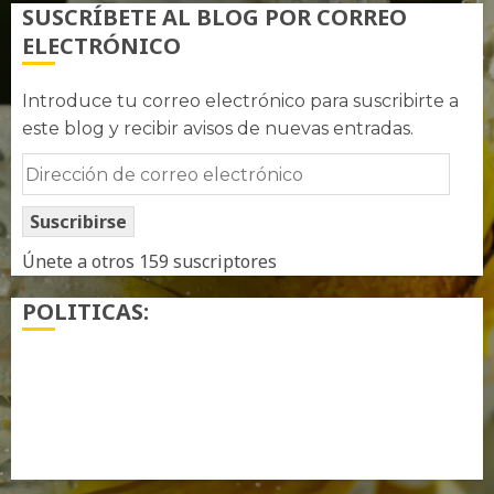
SUSCRÍBETE AL BLOG POR CORREO
ELECTRÓNICO
Introduce tu correo electrónico para suscribirte a
este blog y recibir avisos de nuevas entradas.
Dirección
de
Suscribirse
correo
electrónico
Únete a otros 159 suscriptores
POLITICAS:
¿ Quién soy…?
Más información sobre las cookies
Política de privacidad