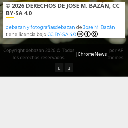
© 2026 DERECHOS DE JOSE M. BAZÁN, CC
BY-SA 4.0
debazan y fotografiasdebazan
de
Jose M. Bazán
tiene licencia bajo
CC BY-SA 4.0
Copyright debazan 2026 © Todos
por AF
|
ChromeNews
los derechos reservados.
themes.
¿ Quién soy…?
Más información sobre las 