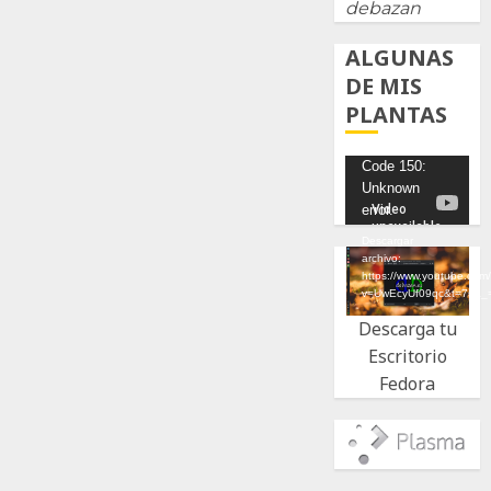
debazan
ALGUNAS
DE MIS
PLANTAS
Reproductor
Code 150:
Unknown
de
error.
vídeo
Descargar
archivo:
https://www.youtube.com
v=UwEcyUf09qc&t=7s&_
Descarga tu
Escritorio
Fedora