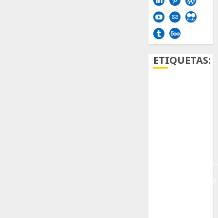
ETIQUETAS:
Aficion
Agave
Aloe
Archlinux
arte
contemporáneo
ataxia