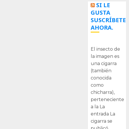
SI LE
GUSTA
SUSCRÍBETE
AHORA.
La cigarra
El insecto de
la imagen es
una cigarra
(también
conocida
como
chicharra),
perteneciente
a la La
entrada La
cigarra se
publicó