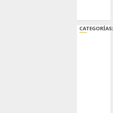
Ácido
carmínico
CATEGORÍAS
Aficiones
Aloe
Arqueología
Aviturismo
Biología
Botánica
Cactaceas