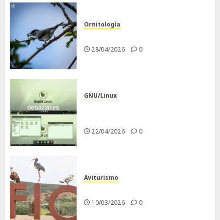
Ornitología
Curruca capirotada
28/04/2026
0
GNU/Linux
Despues de instalar Bodhi
Linux
22/04/2026
0
Aviturismo
Visita a FIO 2026
10/03/2026
0