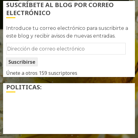
SUSCRÍBETE AL BLOG POR CORREO
ELECTRÓNICO
Introduce tu correo electrónico para suscribirte a
este blog y recibir avisos de nuevas entradas.
Dirección
de
Suscribirse
correo
electrónico
Únete a otros 159 suscriptores
POLITICAS:
¿ Quién soy…?
Más información sobre las cookies
Política de privacidad