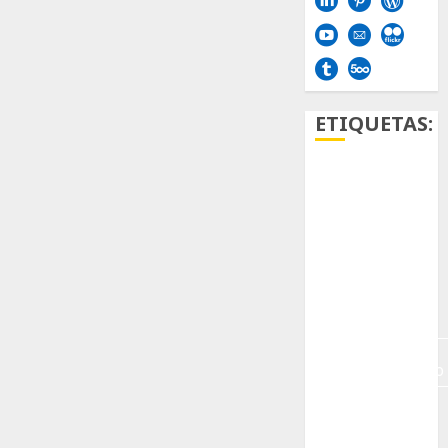
ETIQUETAS:
Aficion
Agave
Aloe
Archlinux
arte
contemporáneo
ataxia