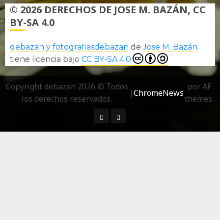
© 2026 DERECHOS DE JOSE M. BAZÁN, CC
BY-SA 4.0
debazan y fotografiasdebazan
de
Jose M. Bazán
tiene licencia bajo
CC BY-SA 4.0
Copyright debazan 2026 © Todos
por AF
|
ChromeNews
los derechos reservados.
themes.
¿ Quién soy…?
Más información sobre las 