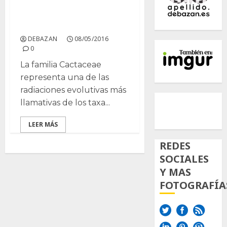
Evolución de la familia
Cactácea, (parte 1)
DEBAZAN
08/05/2016
0
La familia Cactaceae
representa una de las
radiaciones evolutivas más
500px
Tumb
Twi
llamativas de los taxa...
Inst
LEER MÁS
REDES
SOCIALES
Y MAS
FOTOGRAFÍA