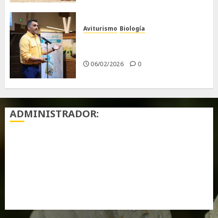
Aviturismo
Biología
Primera Guía de las Aves de
Chiclana
06/02/2026
0
ADMINISTRADOR:
Acceder
Feed de entradas
Feed de comentarios
WordPress.org