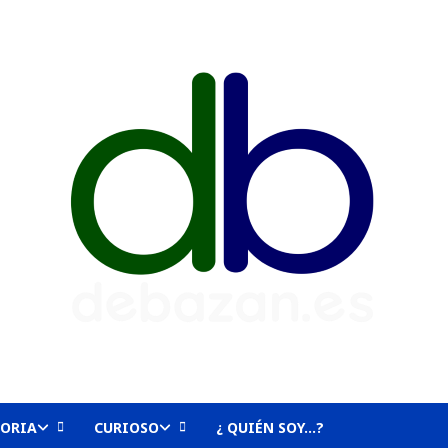
TORIA
CURIOSO
¿ QUIÉN SOY…?