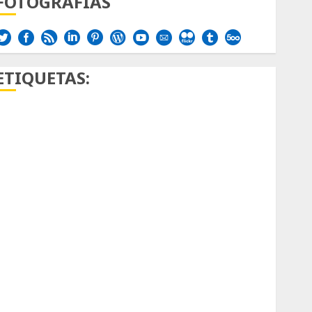
FOTOGRAFÍAS
ETIQUETAS:
Aficion
Agave
Aloe
Archlinux
arte contemporáneo
ataxia
Bodhi
Bornos
botánico
Briofitas
Btrfs
Cactaceae
cactus
Cactus y Suculentas
Cactáceas
Campo de Gibraltar
Canon R7
Carnegiea gigantea
cochinilla del carmín
control de plagas
debazan
Debian