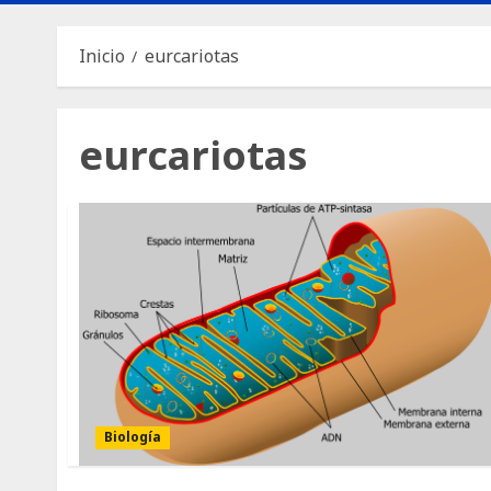
Inicio
eurcariotas
eurcariotas
Biología