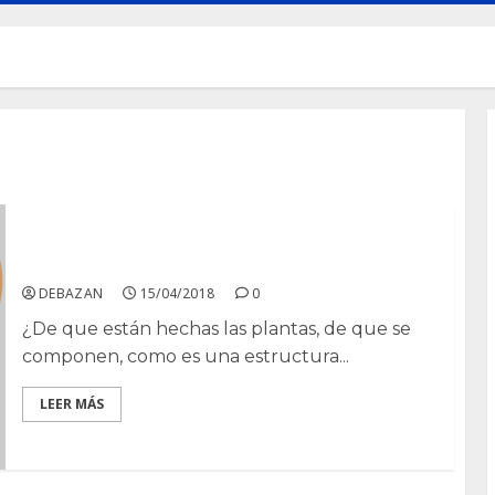
Célula vegetal y célula animal.
DEBAZAN
15/04/2018
0
¿De que están hechas las plantas, de que se
componen, como es una estructura...
LEER MÁS