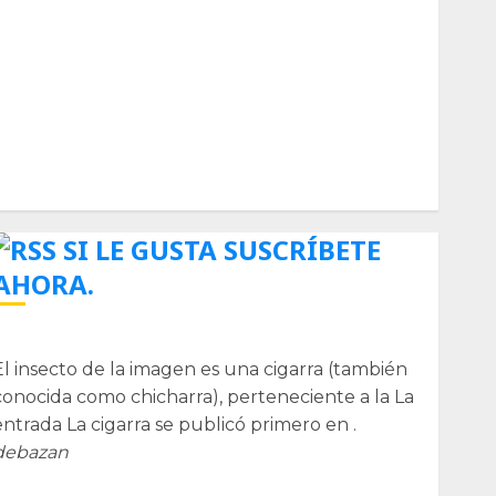
Biología
Botánica
Cactaceas
Ciencia
Curioso
de museos
de viajes
Endoterapia
General
GNU/Linux
Historia
Ornitología
Tecnologías
SI LE GUSTA SUSCRÍBETE
AHORA.
La cigarra
El insecto de la imagen es una cigarra (también
conocida como chicharra), perteneciente a la La
entrada La cigarra se publicó primero en .
debazan