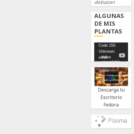
debazan
ALGUNAS
DE MIS
PLANTAS
Reproductor
Code 150:
Unknown
de
error.
vídeo
Descargar
archivo:
https://www.youtube.com
v=UwEcyUf09qc&t=7s&_
Descarga tu
Escritorio
Fedora