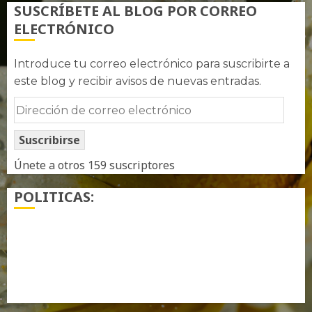
SUSCRÍBETE AL BLOG POR CORREO
ELECTRÓNICO
Introduce tu correo electrónico para suscribirte a
este blog y recibir avisos de nuevas entradas.
Dirección
de
Suscribirse
correo
electrónico
Únete a otros 159 suscriptores
POLITICAS:
¿ Quién soy…?
Más información sobre las cookies
Política de privacidad