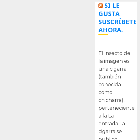
SI LE
GUSTA
SUSCRÍBETE
AHORA.
La cigarra
El insecto de
la imagen es
una cigarra
(también
conocida
como
chicharra),
perteneciente
a la La
entrada La
cigarra se
publicó