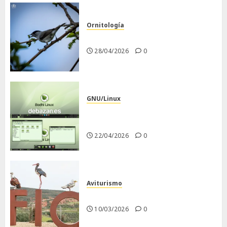
Ornitología
Curruca capirotada
28/04/2026
0
GNU/Linux
Despues de instalar Bodhi
Linux
22/04/2026
0
Aviturismo
Visita a FIO 2026
10/03/2026
0