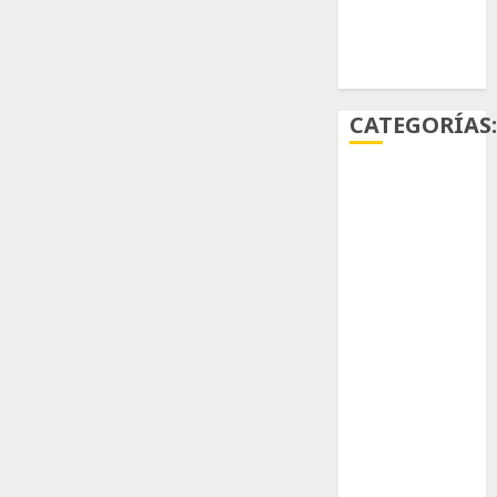
Ácido
carmínico
CATEGORÍAS
Aficiones
Aloe
Arqueología
Aviturismo
Biología
Botánica
Cactaceas