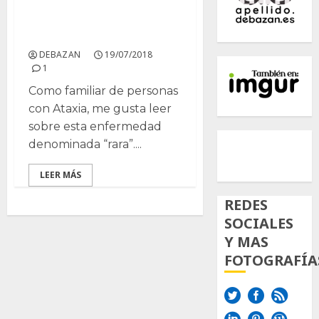
Ataxias
espinocerebelosas
DEBAZAN
19/07/2018
1
Como familiar de personas
con Ataxia, me gusta leer
sobre esta enfermedad
500px
Tumb
Twi
denominada “rara”....
Inst
LEER MÁS
REDES
SOCIALES
Y MAS
FOTOGRAFÍA