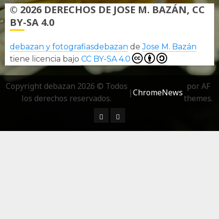
© 2026 DERECHOS DE JOSE M. BAZÁN, CC
BY-SA 4.0
debazan y fotografiasdebazan
de
Jose M. Bazán
tiene licencia bajo
CC BY-SA 4.0
Copyright debazan 2026 © Todos
por AF
|
ChromeNews
los derechos reservados.
themes.
¿ Quién soy…?
Más información sobre las 