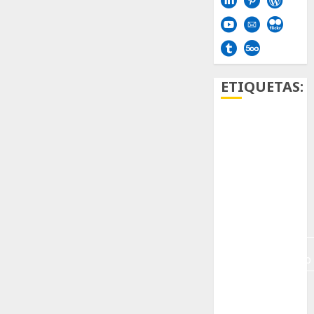
ETIQUETAS:
Aficion
Agave
Aloe
Archlinux
arte
contemporáneo
ataxia