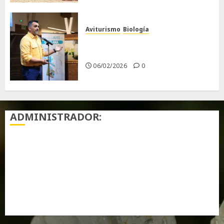
Aviturismo
Biología
Primera Guía de las Aves de
Chiclana
06/02/2026
0
ADMINISTRADOR:
Acceder
Feed de entradas
Feed de comentarios
WordPress.org