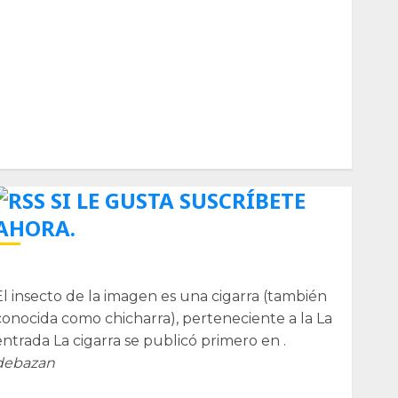
Biología
Botánica
Cactaceas
Ciencia
Curioso
de museos
de viajes
Endoterapia
General
GNU/Linux
Historia
Ornitología
Tecnologías
SI LE GUSTA SUSCRÍBETE
AHORA.
La cigarra
El insecto de la imagen es una cigarra (también
conocida como chicharra), perteneciente a la La
entrada La cigarra se publicó primero en .
debazan