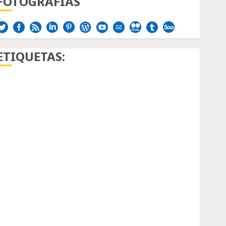
FOTOGRAFÍAS
ETIQUETAS:
Aficion
Agave
Aloe
Archlinux
arte contemporáneo
ataxia
Bodhi
Bornos
botánico
Briofitas
Btrfs
Cactaceae
cactus
Cactus y Suculentas
Cactáceas
Campo de Gibraltar
Canon R7
Carnegiea gigantea
cochinilla del carmín
control de plagas
debazan
Debian