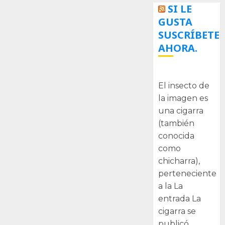
SI LE
GUSTA
SUSCRÍBETE
AHORA.
La cigarra
El insecto de
la imagen es
una cigarra
(también
conocida
como
chicharra),
perteneciente
a la La
entrada La
cigarra se
publicó