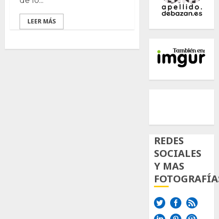
de lo...
LEER MÁS
500px
Tumb
Twi
Inst
REDES
SOCIALES
Y MAS
FOTOGRAFÍA