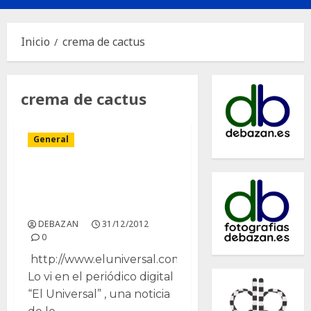
principal
Inicio
crema de cactus
crema de cactus
General
Adolescente desarrolla
crema antiquemaduras
a partir de cactus
DEBAZAN
31/12/2012
0
http://www.eluniversal.com.co
Lo vi en el periódico digital
“El Universal” , una noticia