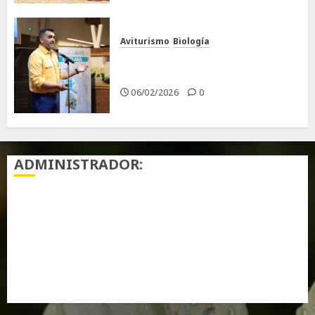
Aviturismo
Biología
Primera Guía de las Aves de
Chiclana
06/02/2026
0
ADMINISTRADOR:
Acceder
Feed de entradas
Feed de comentarios
WordPress.org