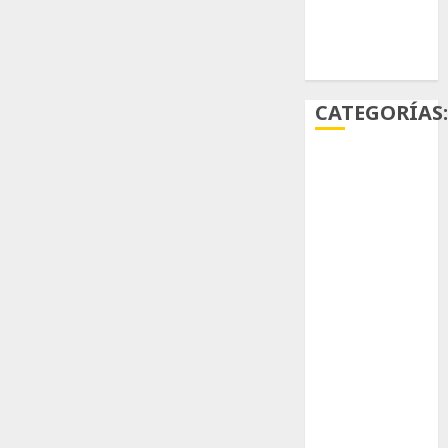
Ácido
carmínico
CATEGORÍAS
Aficiones
Aloe
Arqueología
Aviturismo
Biología
Botánica
Cactaceas