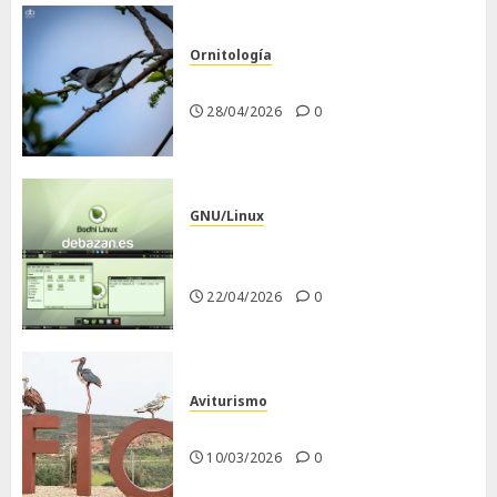
Ornitología
Curruca capirotada
28/04/2026
0
GNU/Linux
Despues de instalar Bodhi
Linux
22/04/2026
0
Aviturismo
Visita a FIO 2026
10/03/2026
0