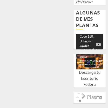
debazan
ALGUNAS
DE MIS
PLANTAS
Reproductor
Code 150:
Unknown
de
error.
vídeo
Descargar
archivo:
https://www.youtube.com
v=UwEcyUf09qc&t=7s&_
Descarga tu
Escritorio
Fedora