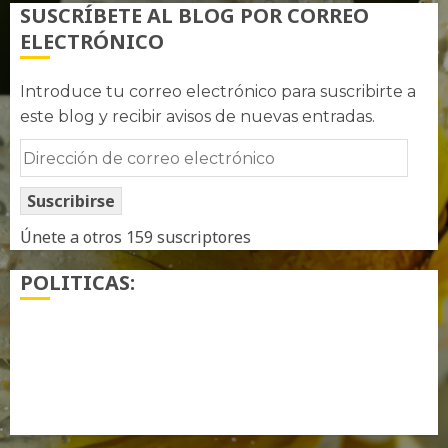
SUSCRÍBETE AL BLOG POR CORREO
ELECTRÓNICO
Introduce tu correo electrónico para suscribirte a
este blog y recibir avisos de nuevas entradas.
Dirección
de
Suscribirse
correo
electrónico
Únete a otros 159 suscriptores
POLITICAS:
¿ Quién soy…?
Más información sobre las cookies
Política de privacidad