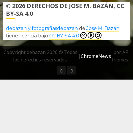
© 2026 DERECHOS DE JOSE M. BAZÁN, CC
BY-SA 4.0
debazan y fotografiasdebazan
de
Jose M. Bazán
tiene licencia bajo
CC BY-SA 4.0
Copyright debazan 2026 © Todos
por AF
|
ChromeNews
los derechos reservados.
themes.
¿ Quién soy…?
Más información sobre las 