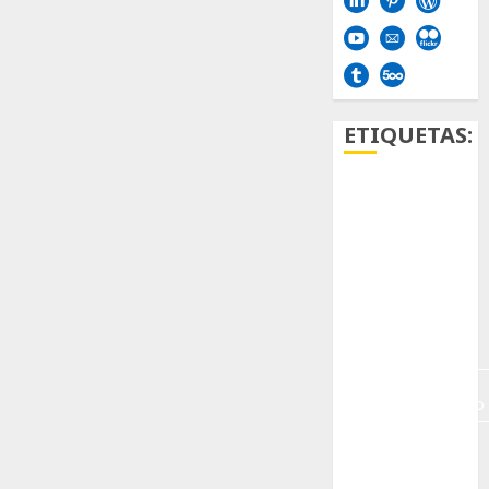
ETIQUETAS:
Aficion
Agave
Aloe
Archlinux
arte
contemporáneo
ataxia