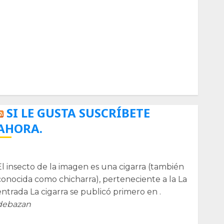
Biología
Botánica
Cactaceas
Ciencia
Curioso
de museos
de viajes
Endoterapia
General
GNU/Linux
Historia
Ornitología
Tecnologías
SI LE GUSTA SUSCRÍBETE
AHORA.
La cigarra
El insecto de la imagen es una cigarra (también
conocida como chicharra), perteneciente a la La
entrada La cigarra se publicó primero en .
debazan