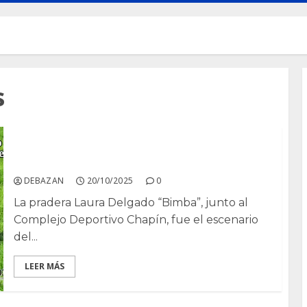
s
I Campeonato de Señuelo Mecánico de
Jerez de la Frontera
DEBAZAN
20/10/2025
0
La pradera Laura Delgado “Bimba”, junto al
Complejo Deportivo Chapín, fue el escenario
del...
LEER MÁS