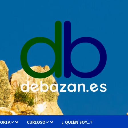
TORIA
CURIOSO
¿ QUIÉN SOY…?