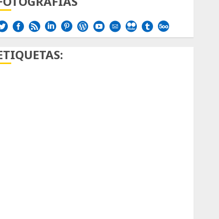
FOTOGRAFÍAS
ETIQUETAS:
Aficion
Agave
Aloe
Archlinux
arte contemporáneo
ataxia
Bodhi
Bornos
botánico
Briofitas
Btrfs
Cactaceae
cactus
Cactus y Suculentas
Cactáceas
Campo de Gibraltar
Canon R7
Carnegiea gigantea
cochinilla del carmín
control de plagas
debazan
Debian