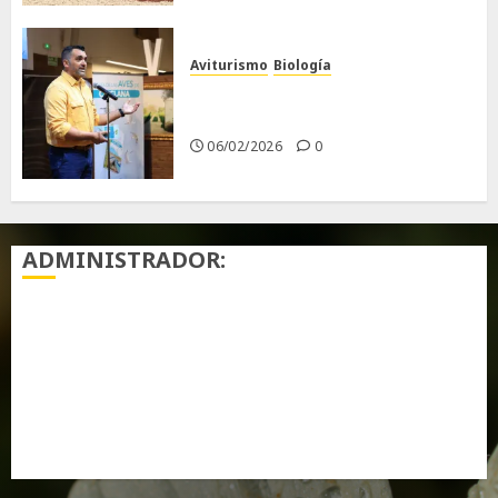
Aviturismo
Biología
Primera Guía de las Aves de
Chiclana
06/02/2026
0
ADMINISTRADOR:
Acceder
Feed de entradas
Feed de comentarios
WordPress.org