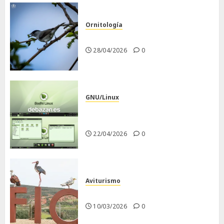
Ornitología
Curruca capirotada
28/04/2026
0
GNU/Linux
Despues de instalar Bodhi
Linux
22/04/2026
0
Aviturismo
Visita a FIO 2026
10/03/2026
0