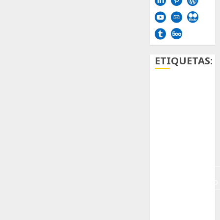
ETIQUETAS:
Aficion
Agave
Aloe
Archlinux
arte
contemporáneo
ataxia