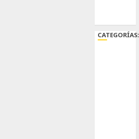
Ácido
carmínico
CATEGORÍAS
Aficiones
Aloe
Arqueología
Aviturismo
Biología
Botánica
Cactaceas