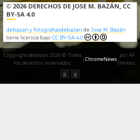
© 2026 DERECHOS DE JOSE M. BAZÁN, CC
BY-SA 4.0
debazan y fotografiasdebazan
de
Jose M. Bazán
tiene licencia bajo
CC BY-SA 4.0
Copyright debazan 2026 © Todos
por AF
|
ChromeNews
los derechos reservados.
themes.
¿ Quién soy…?
Más información sobre las 