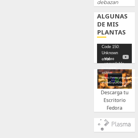
debazan
ALGUNAS
DE MIS
PLANTAS
Reproductor
Code 150:
Unknown
de
error.
vídeo
Descargar
archivo:
https://www.youtube.com
v=UwEcyUf09qc&t=7s&_
Descarga tu
Escritorio
Fedora