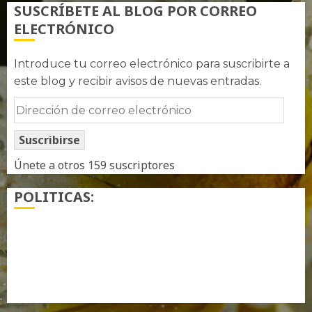
SUSCRÍBETE AL BLOG POR CORREO
ELECTRÓNICO
Introduce tu correo electrónico para suscribirte a
este blog y recibir avisos de nuevas entradas.
Dirección
de
Suscribirse
correo
electrónico
Únete a otros 159 suscriptores
POLITICAS:
¿ Quién soy…?
Más información sobre las cookies
Política de privacidad