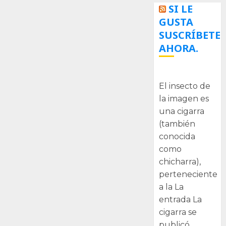
SI LE
GUSTA
SUSCRÍBETE
AHORA.
La cigarra
El insecto de
la imagen es
una cigarra
(también
conocida
como
chicharra),
perteneciente
a la La
entrada La
cigarra se
publicó