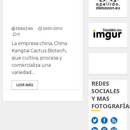
Éxito en China de la
alimentación animal a
base de cactus
DEBAZAN
29/01/2010
0
La empresa china, China
Kangtai Cactus Biotech,
500px
Tumb
Twi
que cultiva, procesa y
Inst
comercializa una
variedad...
REDES
LEER MÁS
SOCIALES
Y MAS
FOTOGRAFÍA