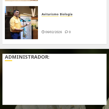
Aviturismo
Biología
Primera Guía de las Aves de
Chiclana
06/02/2026
0
ADMINISTRADOR:
Acceder
Feed de entradas
Feed de comentarios
WordPress.org