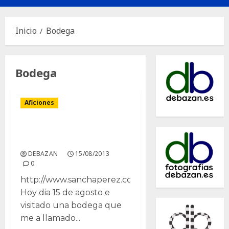
principal
Inicio
Bodega
Bodega
Aficiones
Sancha Pérez, Bodega
Almazara
DEBAZAN
15/08/2013
0
http://www.sanchaperez.com
Hoy dia 15 de agosto e
visitado una bodega que
me a llamado...