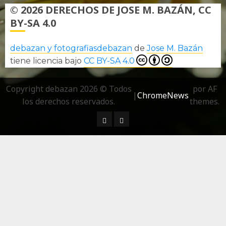
© 2026 DERECHOS DE JOSE M. BAZÁN, CC
BY-SA 4.0
debazan y fotografiasdebazan
de
Jose M. Bazán
tiene licencia bajo
CC BY-SA 4.0
Copyright debazan 2026 © Todos
por AF
|
ChromeNews
los derechos reservados.
themes.
¿ Quién soy…?
Más información sobre las 