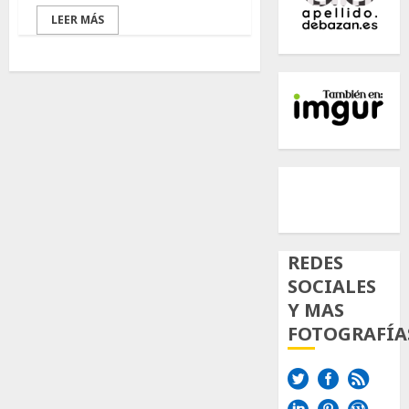
LEER MÁS
500px
Tumb
Twi
Inst
REDES
SOCIALES
Y MAS
FOTOGRAFÍA