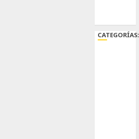
Ácido
carmínico
CATEGORÍAS
Aficiones
Aloe
Arqueología
Aviturismo
Biología
Botánica
Cactaceas