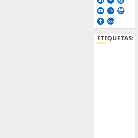
ETIQUETAS:
Aficion
Agave
Aloe
Archlinux
arte
contemporáneo
ataxia