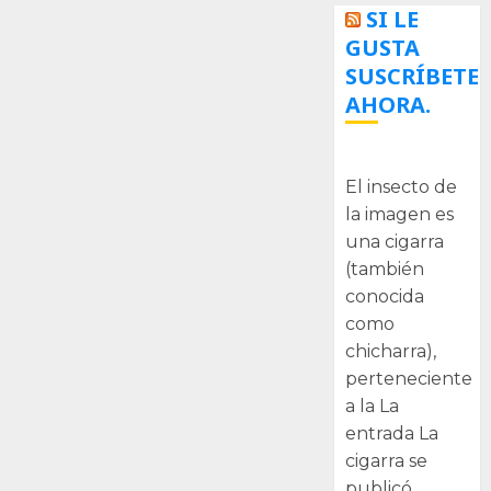
SI LE
GUSTA
SUSCRÍBETE
AHORA.
La cigarra
El insecto de
la imagen es
una cigarra
(también
conocida
como
chicharra),
perteneciente
a la La
entrada La
cigarra se
publicó