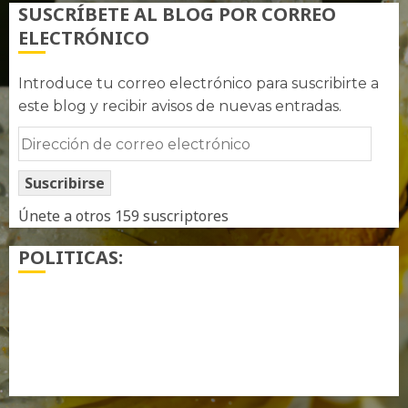
SUSCRÍBETE AL BLOG POR CORREO
ELECTRÓNICO
Introduce tu correo electrónico para suscribirte a
este blog y recibir avisos de nuevas entradas.
Dirección
de
Suscribirse
correo
electrónico
Únete a otros 159 suscriptores
POLITICAS:
¿ Quién soy…?
Más información sobre las cookies
Política de privacidad