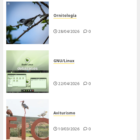
Ornitología
Curruca capirotada
28/04/2026
0
GNU/Linux
Despues de instalar Bodhi
Linux
22/04/2026
0
Aviturismo
Visita a FIO 2026
10/03/2026
0