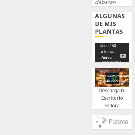
debazan
ALGUNAS
DE MIS
PLANTAS
Reproductor
Code 150:
Unknown
de
error.
vídeo
Descargar
archivo:
https://www.youtube.com
v=UwEcyUf09qc&t=7s&_
Descarga tu
Escritorio
Fedora