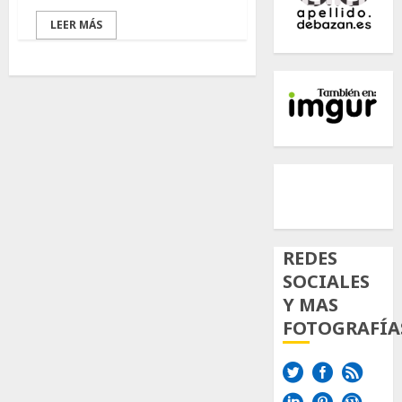
LEER MÁS
500px
Tumb
Twi
Inst
REDES
SOCIALES
Y MAS
FOTOGRAFÍA