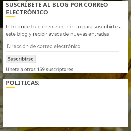
SUSCRÍBETE AL BLOG POR CORREO
ELECTRÓNICO
Introduce tu correo electrónico para suscribirte a
este blog y recibir avisos de nuevas entradas.
Dirección
de
Suscribirse
correo
electrónico
Únete a otros 159 suscriptores
POLITICAS:
¿ Quién soy…?
Más información sobre las cookies
Política de privacidad