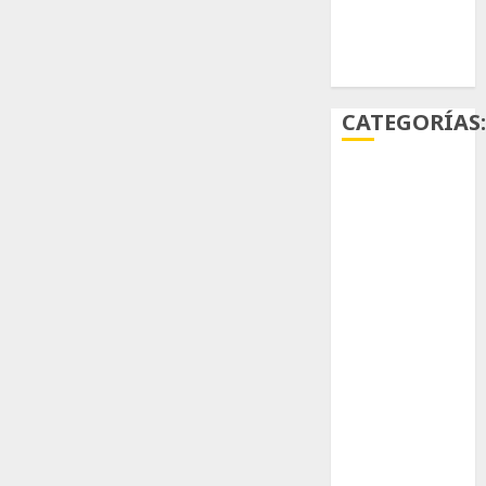
Ácido
carmínico
CATEGORÍAS
Aficiones
Aloe
Arqueología
Aviturismo
Biología
Botánica
Cactaceas