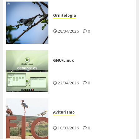
Ornitología
Curruca capirotada
28/04/2026
0
GNU/Linux
Despues de instalar Bodhi
Linux
22/04/2026
0
Aviturismo
Visita a FIO 2026
10/03/2026
0