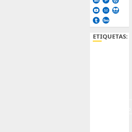
ETIQUETAS:
Aficion
Agave
Aloe
Archlinux
arte
contemporáneo
ataxia