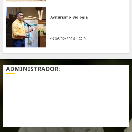
Aviturismo
Biología
Primera Guía de las Aves de
Chiclana
06/02/2026
0
ADMINISTRADOR:
Acceder
Feed de entradas
Feed de comentarios
WordPress.org