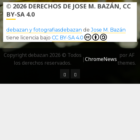
© 2026 DERECHOS DE JOSE M. BAZÁN, CC
BY-SA 4.0
debazan y fotografiasdebazan
de
Jose M. Bazán
tiene licencia bajo
CC BY-SA 4.0
Copyright debazan 2026 © Todos
por AF
|
ChromeNews
los derechos reservados.
themes.
¿ Quién soy…?
Más información sobre las 