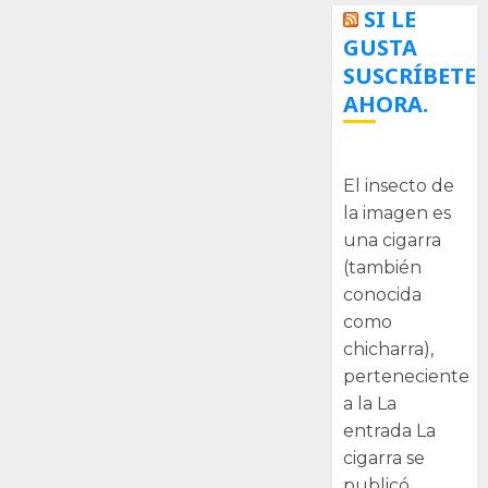
SI LE
GUSTA
SUSCRÍBETE
AHORA.
La cigarra
El insecto de
la imagen es
una cigarra
(también
conocida
como
chicharra),
perteneciente
a la La
entrada La
cigarra se
publicó