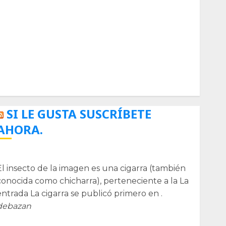
Biología
Botánica
Cactaceas
Ciencia
Curioso
de museos
de viajes
Endoterapia
General
GNU/Linux
Historia
Ornitología
Tecnologías
SI LE GUSTA SUSCRÍBETE
AHORA.
La cigarra
El insecto de la imagen es una cigarra (también
conocida como chicharra), perteneciente a la La
entrada La cigarra se publicó primero en .
debazan