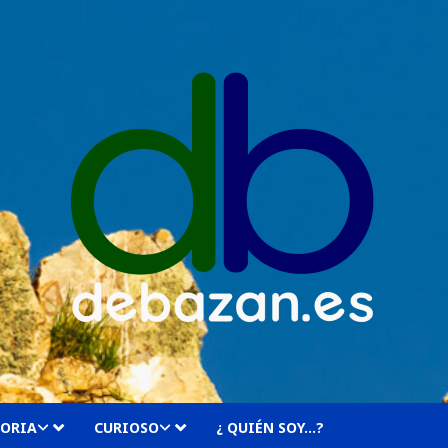
TORIA
CURIOSO
¿ QUIÉN SOY…?