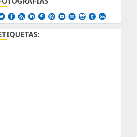
FOTOGRAFÍAS
ETIQUETAS:
Aficion
Agave
Aloe
Archlinux
arte contemporáneo
ataxia
Bodhi
Bornos
botánico
Briofitas
Btrfs
Cactaceae
cactus
Cactus y Suculentas
Cactáceas
Campo de Gibraltar
Canon R7
Carnegiea gigantea
cochinilla del carmín
control de plagas
debazan
Debian