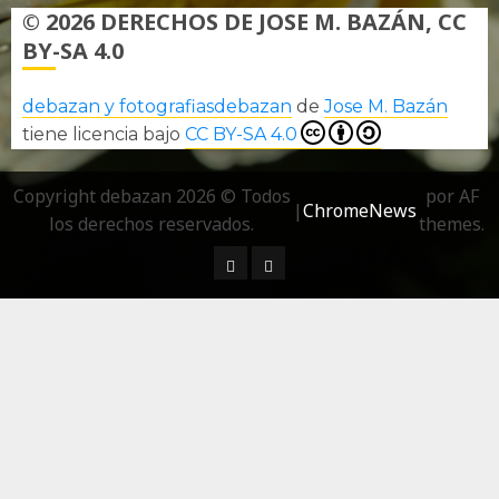
© 2026 DERECHOS DE JOSE M. BAZÁN, CC
BY-SA 4.0
debazan y fotografiasdebazan
de
Jose M. Bazán
tiene licencia bajo
CC BY-SA 4.0
Copyright debazan 2026 © Todos
por AF
|
ChromeNews
los derechos reservados.
themes.
¿ Quién soy…?
Más información sobre las 