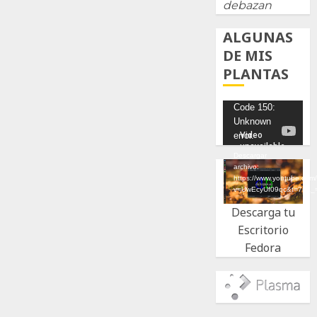
debazan
ALGUNAS
DE MIS
PLANTAS
Reproductor
Code 150:
Unknown
de
error.
vídeo
Descargar
archivo:
https://www.youtube.com
v=UwEcyUf09qc&t=7s&_
Descarga tu
Escritorio
Fedora