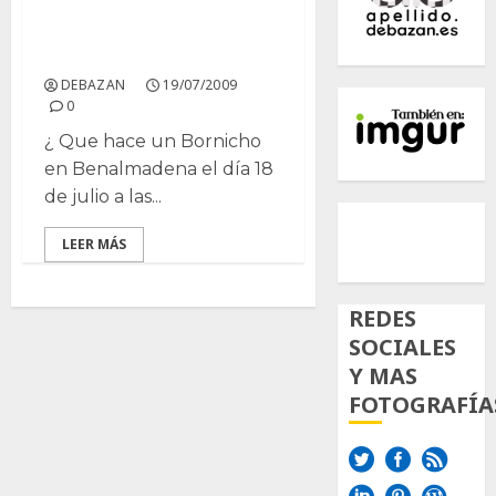
III Expo Cactus
Benalmadena 09
DEBAZAN
19/07/2009
0
¿ Que hace un Bornicho
en Benalmadena el día 18
de julio a las...
500px
Tumb
Twi
LEER MÁS
Inst
REDES
SOCIALES
Y MAS
FOTOGRAFÍA