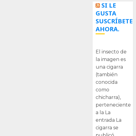
SI LE
GUSTA
SUSCRÍBETE
AHORA.
La cigarra
El insecto de
la imagen es
una cigarra
(también
conocida
como
chicharra),
perteneciente
a la La
entrada La
cigarra se
publicó