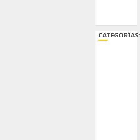
Ácido
carmínico
CATEGORÍAS
Aficiones
Aloe
Arqueología
Aviturismo
Biología
Botánica
Cactaceas