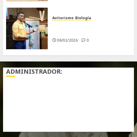
Aviturismo
Biología
Primera Guía de las Aves de
Chiclana
06/02/2026
0
ADMINISTRADOR:
Acceder
Feed de entradas
Feed de comentarios
WordPress.org