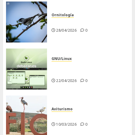
Ornitología
Curruca capirotada
28/04/2026
0
GNU/Linux
Despues de instalar Bodhi
Linux
22/04/2026
0
Aviturismo
Visita a FIO 2026
10/03/2026
0