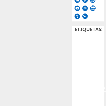
ETIQUETAS:
Aficion
Agave
Aloe
Archlinux
arte
contemporáneo
ataxia