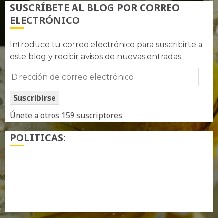
SUSCRÍBETE AL BLOG POR CORREO
ELECTRÓNICO
Introduce tu correo electrónico para suscribirte a
este blog y recibir avisos de nuevas entradas.
Dirección
de
Suscribirse
correo
electrónico
Únete a otros 159 suscriptores
POLITICAS:
¿ Quién soy…?
Más información sobre las cookies
Política de privacidad